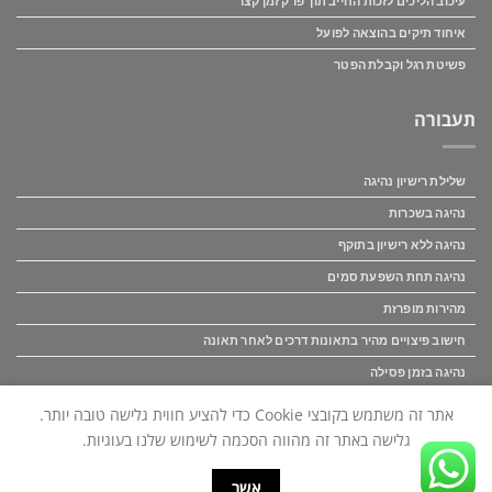
עיכוב הליכים לזכות החייב תוך פרק זמן קצר
איחוד תיקים בהוצאה לפועל
פשיטת רגל וקבלת הפטר
תעבורה
שלילת רישיון נהיגה
נהיגה בשכרות
נהיגה ללא רישיון בתוקף
נהיגה תחת השפעת סמים
מהירות מופרזת
חישוב פיצויים מהיר בתאונות דרכים לאחר תאונה
נהיגה בזמן פסילה
פיצוי לנפגעי תאונות דרכים
אתר זה משתמש בקובצי Cookie כדי להציע חווית גלישה טובה יותר.
גלישה באתר זה מהווה הסכמה לשימוש שלנו בעוגיות.
כל הזכויות באתר זה שמורות לאור ושות' משרד עו"ד (C) אין להעתיק לשכפל
אשר