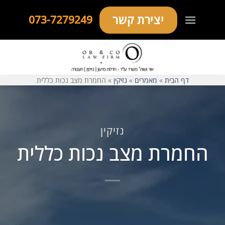
Ski
יצירת קשר
073-7279249
t
conten
דף הבית
»
מאמרים
»
נזיקין
»
החמרת מצב נכות כללית
נזיקין
החמרת מצב נכות כללית