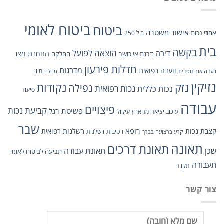
ביטוח לאומי
ביטוח
אישור משטרה
אחוזי נכות
ב.ל 250
בית
בקשה
הוצאה לפועל
דירה
החמרת מצב
דרגת אי כושר
החלקה
חדלות פירעון
מדרגות
וועדה רפואית
מיון
וועדה אורתופדית
מחלה
נזיקין
נזק
נקודות
נפילה
נכות רפואית
נכות כללית
סיעוד
עבודה
פיצויים
קביעת נכות
פשיטת רגל
עיכוב יציאה מהארץ
עיקול
שבר
רופא
קצבת נכות
רשלנות רפואית
רטיבות
רשלנות
קרע ברצועה בברך
תאונה
תאונת דרכים
שכן
תאונת עבודה
תביעה לביטוח לאומי
תעבורה
תקרה
צור קשר