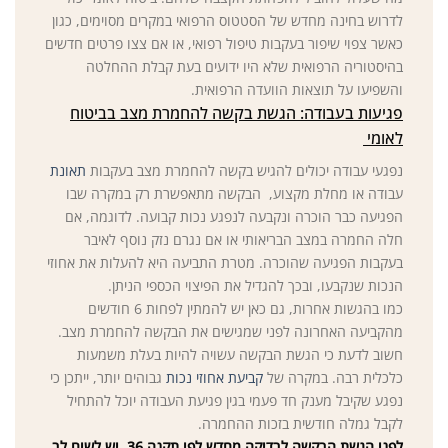
לדרוש בחינה מחדש של הסטטוס הרפואי במקרים מסוימים, כגון
כאשר צפוי שיפור בעקבות טיפול רפואי, או אם צצו פרטים חדשים
בהיסטוריה הרפואית שלא היו ידועים בעת קבלת ההחלטה
והשפיעו על תוצאות הוועדה הרפואית.
פגיעות בעבודה: הגשת בקשה להחמרת מצב בביטוח
לאומי
נפגעי עבודה יכולים להגיש בקשה להחמרת מצב בעקבות
תאונת
עבודה או מחלת מקצוע, הבקשה מתאפשרת רק במקרה שבו
הפגיעה כבר הוכרה ונקבעה לנפגע נכות קבועה. לדוגמה, אם
חלה החמרה במצב הבריאותי או אם נגרם נזק נוסף לאיבר
בעקבות הפגיעה שהוכרה. מטרת התביעה היא להעלות את אחוזי
הנכות שנקבעו, ובכך להגדיל את הפיצוי הכספי הניתן.
כמו בהגשות אחרות, גם כאן יש להמתין לפחות 6 חודשים
מהקביעה האחרונה לפני שמגישים את הבקשה להחמרת מצב.
חשוב לדעת כי הגשת הבקשה עשויה להיות בעלת משמעות
כלכלית רבה. במקרה של
קביעת אחוזי נכות
גבוהים יותר, ייתכן כי
נפגע שקיבל מענק חד פעמי בגין פגיעת העבודה יוכל להתחיל
לקבל גמלה חודשית בזכות ההחמרה.
לפני הגשת הבקשה לבדיקה מחדש לפי תקנה 36, יש לשים לב