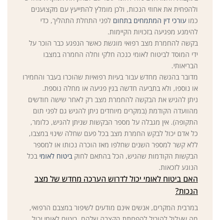
ולהפחית את אחוזי הנכות, ולכן מומלץ להתייעץ עם מקצוענים
כמו
עורכי דין המתמחים בתחום
לפני התחלת התהליך, כדי
להימנע מפגיעה בזכויות הקיימות.
בקשה להחמרת מצב רפואי מוגשת כאשר הנפגע כבר הוכר על
ידי המוסד לביטוח לאומי כנכה חלקי וחלה החמרה במצבו
הבריאותי.
מדובר בהגשה מחדש עבור בעיות רפואיות שהוכרו בעבר והחמירו
או נוספו, ולא בתביעה חדשה בגין פגיעה או מחלה נוספת.
ניתן להגיש את הבקשה להחמרת מצב רק לאחר שישה חודשים
מהוועדה הקודמת (במקרים מיוחדים ניתן להגיש גם לפני תום
התקופה). אין מגבלה על מספר הבקשות שניתן להגיש, כלומר,
כל אדם יכול לבקש החמרת מצב בכל פעם שחלה שינוי במצבו,
ללא קשר למספר השנים שחלפו מאז הוכרה נכותו או למספר
הבקשות הקודמות שהגיש, הכל בהתאם לחוק
ביטוח לאומי
בכל
הנוגע לזכאות.
האם ביטוח לאומי יכול לדרוש הערכה מחדש של מצב
הנכות?
במרבית המקרים, אנשים אינם מודעים לשיפור במצבם הרפואי,
מה שעלול להוביל להפחתת הקצבה שלהם. ביטוח לאומי יכול