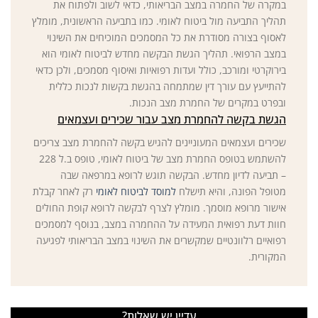
במקרה של החמרה במצב הבריאותי, כדאי לשוב ולפתוח את
תהליך התביעה מול ביטוח לאומי. כמו בתביעה הראשונית, מומלץ
לאסוף בצורה מסודרת את כל המסמכים המוכיחים את השינוי
במצב הרפואי. תהליך הגשת הבקשה מחדש לביטוח לאומי הוא
בירוקרטי ומורכב, כולל ועדות רפואיות ואיסוף מסמכים, ולכן כדאי
להתייעץ עם עורך דין שמתמחה בהגשת בקשות לנכות כללית
ובפרט במקרים של החמרת מצב הנכות.
הגשת בקשה להחמרת מצב עבור שכירים ועצמאים
שכירים ועצמאים המעוניינים להגיש בקשה להחמרת מצב צריכים
להשתמש בטופס החמרת מצב של ביטוח לאומי, טופס ב.ל 228
– תביעה לדיון מחדש. הבקשה תוגש לרופא במרפאה שבה
מטופל הפונה, והיא תישלח
למוסד לביטוח לאומי
רק לאחר קבלת
אישור מרופא מוסמך. מומלץ לצרף לבקשה לרופא קופת החולים
חוות דעת רפואית המעידה על ההחמרה במצב, בנוסף למסמכים
רפואיים רלוונטיים שמקשרים את השינוי במצב הבריאותי לפגיעה
המקורית.
עדיין יש שאלות?