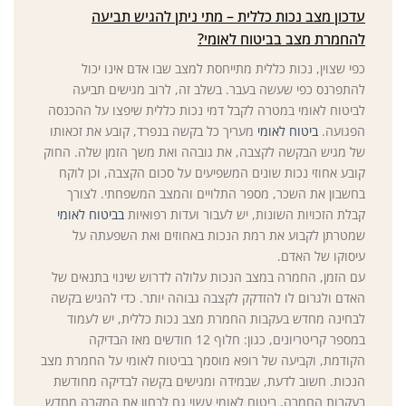
עדכון מצב נכות כללית – מתי ניתן להגיש תביעה
להחמרת מצב בביטוח לאומי?
כפי שצוין, נכות כללית מתייחסת למצב שבו אדם אינו יכול
להתפרנס כפי שעשה בעבר. בשלב זה, לרוב מגישים תביעה
לביטוח לאומי במטרה לקבל דמי נכות כללית שיפצו על ההכנסה
הפגועה.
ביטוח לאומי
מעריך כל בקשה בנפרד, קובע את זכאותו
של מגיש הבקשה לקצבה, את גובהה ואת משך הזמן שלה. החוק
קובע אחוזי נכות שונים המשפיעים על סכום הקצבה, וכן לוקח
בחשבון את השכר, מספר התלויים והמצב המשפחתי. לצורך
קבלת הזכויות השונות, יש לעבור ועדות רפואיות
בביטוח לאומי
שמטרתן לקבוע את רמת הנכות באחוזים ואת השפעתה על
עיסוקו של האדם.
עם הזמן, החמרה במצב הנכות עלולה לדרוש שינוי בתנאים של
האדם ולגרום לו להזדקק לקצבה גבוהה יותר. כדי להגיש בקשה
לבחינה מחדש בעקבות החמרת מצב נכות כללית, יש לעמוד
במספר קריטריונים, כגון: חלוף 12 חודשים מאז הבדיקה
הקודמת, וקביעה של רופא מוסמך בביטוח לאומי על החמרת מצב
הנכות. חשוב לדעת, שבמידה ומגישים בקשה לבדיקה מחודשת
בעקבות החמרה, ביטוח לאומי עשוי גם לבחון את המקרה מחדש