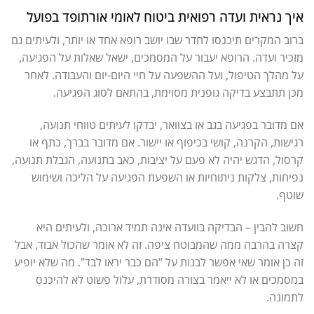
איך נראית ועדה רפואית ביטוח לאומי אורתופד בפועל
ברוב המקרים תיכנסו לחדר שבו יושב רופא אחד או יותר, ולעיתים גם
מזכיר ועדה. הרופא יעבור על המסמכים, ישאל שאלות על הפגיעה,
על מהלך הטיפול, ועל ההשפעה על חיי היום-יום והעבודה. לאחר
מכן תתבצע בדיקה גופנית מסוימת, בהתאם לסוג הפגיעה.
אם מדובר בפגיעה בגב או בצוואר, יבדקו לעיתים טווחי תנועה,
רגישות, הקרנה, קושי בכיפוף או יישור. אם מדובר בברך, כתף או
קרסול, הדגש יהיה לא פעם על יציבות, כאב בתנועה, הגבלת תנועה,
נפיחות, צלקות ניתוחיות או השפעת הפגיעה על הליכה ושימוש
שוטף.
חשוב להבין – הבדיקה בוועדה אינה תמיד ארוכה, ולעיתים היא
קצרה בהרבה ממה שהמבוטח ציפה. זה לא אומר שהכול אבוד, אבל
זה כן אומר שאי אפשר לבנות על "הם כבר יראו לבד". מה שלא יופיע
במסמכים או לא ייאמר בצורה מסודרת, עלול פשוט לא להיכנס
לתמונה.