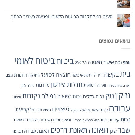
סעיף 41 לתקנות הביטוח הלאומי ופגיעה בשריר הכתף
נושאים נפוצים
ביטוח לאומי
ביטוח
אישור משטרה
אחוזי נכות
ב.ל 250
בית
בקשה
הוצאה לפועל
דירה
החמרת מצב
דרגת אי כושר
החלקה
חדלות פירעון
מדרגות
וועדה רפואית
מיון
וועדה אורתופדית
מחלה
נזיקין
נזק
נקודות
נפילה
נכות כללית
נכות רפואית
סיעוד
עבודה
פיצויים
קביעת
פשיטת רגל
עיכוב יציאה מהארץ
עיקול
נכות
רופא
קצבת נכות
רשלנות רפואית
רטיבות
רשלנות
קרע ברצועה בברך
תאונה
תאונת דרכים
שבר
שכן
תאונת עבודה
תביעה