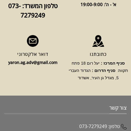
א' - ה': 19:00-9:00
טלפון המשרד: 073-
7279249
כתובתנו
דואר אלקטרוני
yaron.ag.adv@gmail.com
סניף המרכז :
יעל רום 18 פתח
תקווה
סניף הדרום :
הגדוד העברי
5, מגדל גן העיר, אשדוד
צור קשר
טלפון:
073-7279249