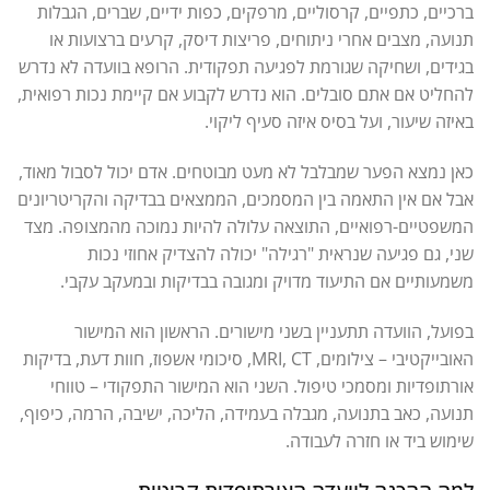
ברכיים, כתפיים, קרסוליים, מרפקים, כפות ידיים, שברים, הגבלות
תנועה, מצבים אחרי ניתוחים, פריצות דיסק, קרעים ברצועות או
בגידים, ושחיקה שגורמת לפגיעה תפקודית. הרופא בוועדה לא נדרש
להחליט אם אתם סובלים. הוא נדרש לקבוע אם קיימת נכות רפואית,
באיזה שיעור, ועל בסיס איזה סעיף ליקוי.
כאן נמצא הפער שמבלבל לא מעט מבוטחים. אדם יכול לסבול מאוד,
אבל אם אין התאמה בין המסמכים, הממצאים בבדיקה והקריטריונים
המשפטיים-רפואיים, התוצאה עלולה להיות נמוכה מהמצופה. מצד
שני, גם פגיעה שנראית "רגילה" יכולה להצדיק אחוזי נכות
משמעותיים אם התיעוד מדויק ומגובה בבדיקות ובמעקב עקבי.
בפועל, הוועדה תתעניין בשני מישורים. הראשון הוא המישור
האובייקטיבי – צילומים, MRI, CT, סיכומי אשפוז, חוות דעת, בדיקות
אורתופדיות ומסמכי טיפול. השני הוא המישור התפקודי – טווחי
תנועה, כאב בתנועה, מגבלה בעמידה, הליכה, ישיבה, הרמה, כיפוף,
שימוש ביד או חזרה לעבודה.