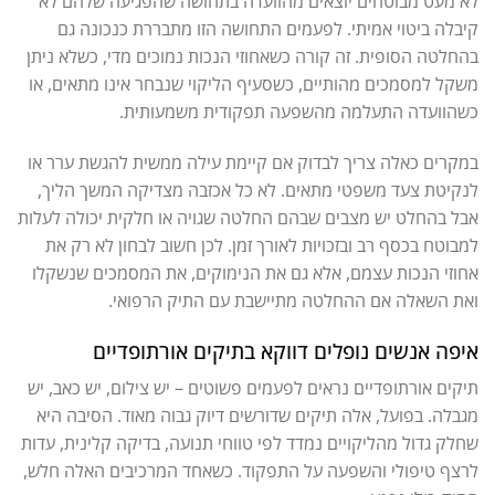
לא מעט מבוטחים יוצאים מהוועדה בתחושה שהפגיעה שלהם לא
קיבלה ביטוי אמיתי. לפעמים התחושה הזו מתבררת כנכונה גם
בהחלטה הסופית. זה קורה כשאחוזי הנכות נמוכים מדי, כשלא ניתן
משקל למסמכים מהותיים, כשסעיף הליקוי שנבחר אינו מתאים, או
כשהוועדה התעלמה מהשפעה תפקודית משמעותית.
במקרים כאלה צריך לבדוק אם קיימת עילה ממשית להגשת ערר או
לנקיטת צעד משפטי מתאים. לא כל אכזבה מצדיקה המשך הליך,
אבל בהחלט יש מצבים שבהם החלטה שגויה או חלקית יכולה לעלות
למבוטח בכסף רב ובזכויות לאורך זמן. לכן חשוב לבחון לא רק את
אחוזי הנכות עצמם, אלא גם את הנימוקים, את המסמכים שנשקלו
ואת השאלה אם ההחלטה מתיישבת עם התיק הרפואי.
איפה אנשים נופלים דווקא בתיקים אורתופדיים
תיקים אורתופדיים נראים לפעמים פשוטים – יש צילום, יש כאב, יש
מגבלה. בפועל, אלה תיקים שדורשים דיוק גבוה מאוד. הסיבה היא
שחלק גדול מהליקויים נמדד לפי טווחי תנועה, בדיקה קלינית, עדות
לרצף טיפולי והשפעה על התפקוד. כשאחד המרכיבים האלה חלש,