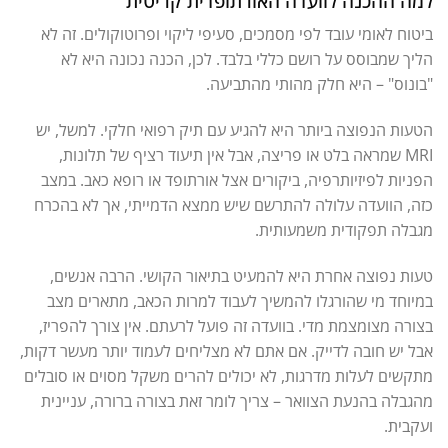
למה ההכנה לוועדה האורתופדית קריטית
ביטוח לאומי עובד לפי מסמכים, סעיפי ליקוי ופרוטוקולים. זה לא
הליך שמבוסס על רושם כללי בלבד. לכן, הכנה נכונה היא לא
"בונוס" – היא חלק מהותי מהתביעה.
הטעות הנפוצה ביותר היא להגיע עם תיק רפואי חלקי. למשל, יש
MRI שמראה בלט או פריצה, אבל אין תיעוד רציף של תלונות,
הפניות לפיזיותרפיה, ביקורים אצל אורתופד או רופא כאב. במצב
כזה, הוועדה עלולה להתרשם שיש ממצא הדמייתי, אך לא בהכרח
מגבלה תפקודית משמעותית.
טעות נפוצה אחרת היא להמעיט בתיאור הקושי. הרבה אנשים,
במיוחד מי שהורגלו להמשיך לעבוד למרות הכאב, מתארים מצב
בצורה מצומצמת מדי. בוועדה זה פועל לרעתם. אין צורך להפריז,
אבל יש חובה לדייק. אם אתם לא מצליחים לעמוד יותר מעשר דקות,
מתקשים לעלות מדרגות, לא יכולים להרים משקל מסוים או סובלים
מהגבלה בהנעת הצוואר – צריך לומר זאת בצורה ברורה, עניינית
ועקבית.