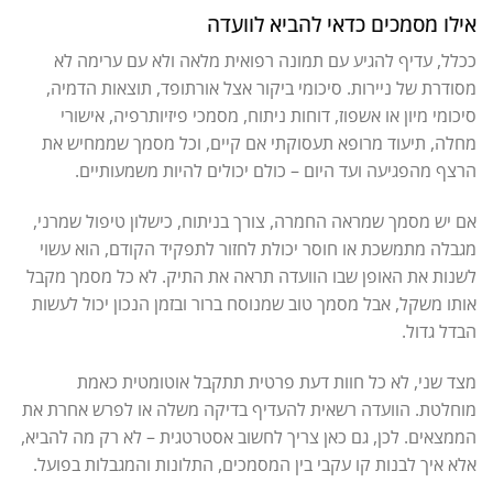
אילו מסמכים כדאי להביא לוועדה
ככלל, עדיף להגיע עם תמונה רפואית מלאה ולא עם ערימה לא
מסודרת של ניירות. סיכומי ביקור אצל אורתופד, תוצאות הדמיה,
סיכומי מיון או אשפוז, דוחות ניתוח, מסמכי פיזיותרפיה, אישורי
מחלה, תיעוד מרופא תעסוקתי אם קיים, וכל מסמך שממחיש את
הרצף מהפגיעה ועד היום – כולם יכולים להיות משמעותיים.
אם יש מסמך שמראה החמרה, צורך בניתוח, כישלון טיפול שמרני,
מגבלה מתמשכת או חוסר יכולת לחזור לתפקיד הקודם, הוא עשוי
לשנות את האופן שבו הוועדה תראה את התיק. לא כל מסמך מקבל
אותו משקל, אבל מסמך טוב שמנוסח ברור ובזמן הנכון יכול לעשות
הבדל גדול.
מצד שני, לא כל חוות דעת פרטית תתקבל אוטומטית כאמת
מוחלטת. הוועדה רשאית להעדיף בדיקה משלה או לפרש אחרת את
הממצאים. לכן, גם כאן צריך לחשוב אסטרטגית – לא רק מה להביא,
אלא איך לבנות קו עקבי בין המסמכים, התלונות והמגבלות בפועל.