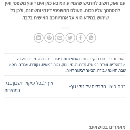
עם זאת, חשוב להדגיש שהמידע המובא כאן אינו ייעוץ משפטי ואין
להסתמך עליו ככזה. העולם המשפטי דינמי ומשתנה, ולכן כל
שימוש במידע הוא על אחריותכם האישית בלבד.
מאמר זה פורסם ב
נזיקין
ומתוייג כ
אחוזי נכות
,
ביטוח
,
ביטוח לאומי
,
בית
,
וועדה
אורתופדית
,
וועדה רפואית
,
מדרגות
,
מיון
,
נזק
,
נכות רפואית
,
נקודות
,
עבודה
,
רופא
,
שבר
,
תאונת עבודה
,
תביעה לביטוח לאומי
.
איך לבטל עיקול חשבון בנק
כמה פיצוי מקבלים על נזקי גוף?
במהירות
מאמרים בנושאים: