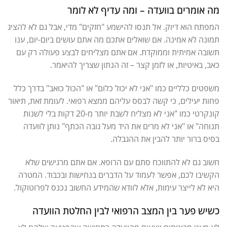
מה אומרים בוועדה – ומה עדיף לא לומר
המפתח הוא דיוק. אל תנסו להישמע "חזקים" מדי, אבל גם לא להציג
תמונה לא אמינה. אם שואלים אתכם מה אתם עושים ביום-יום, ענו
תשובה אמיתית וממוקדת. אם אתם מצליחים לבצע פעולה רק עם
כאב, באיטיות, או לזמן קצר – זה הנתון שצריך להיאמר.
משפטים כלליים כמו "אני לא יכול כלום" או "הכול כואב" בדרך כלל
פחות יעילים, כי קשה לבסס עליהם ממצא רפואי. לעומת זאת, תיאור
קונקרטי כמו "אני לא מצליח לשבת יותר מ-20 דקות בלי לשנות
תנוחה" או "אני לא מרים את היד מעל גובה הכתף" נותן לוועדה
בסיס ברור יותר להבין את ההגבלה.
חשוב גם לא להתווכח סתם עם הרופא. אם אתם מרגישים שלא
הקשיבו לכם, אפשר לעמוד על הדברים בנחישות ובכבוד. המטרה
היא לא לייצר עימות, אלא לוודא שהמידע החשוב נכנס לפרוטוקול.
כשיש פער בין המצב הרפואי לבין החלטת הוועדה