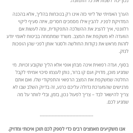
נכון יכול לשנות את כל התמונה.
הערך האמיתי של ליווי כזה אינו רק בנוכחות בהליך, אלא בהכנה
המדויקת לפניו. להבין אילו מסמכים חסרים, איזה סעיף ליקוי
רלוונטי, איך להציג את ההשלכה התפקודית, ומה לעשות אם
הוועדה לא משקפת את המצב. משרד שמתמחה בביטוח לאומי יודע
לזהות מראש את נקודות החולשה ולסגור אותן לפני שהן הופכות
לנזק.
בסוף, ועדה רפואית אינה מבחן אופי אלא הליך שקובע זכויות. מי
שמגיע מוכן, מדויק ועם קו ברור, נותן לעצמו סיכוי אמיתי לקבל
החלטה שמשקפת את המצב הרפואי והתפקודי שלו. ואם אתם
מרגישים שהמערכת גדולה עליכם כרגע, זה בדיוק השלב שבו לא
צריך להישאר לבד – צריך לפעול נכון, בזמן, ובלי לוותר על מה
שמגיע לכם.
------------------------------------
אנו משקיעים מאמצים רבים כדי לספק לכם תוכן איכותי ומדויק.