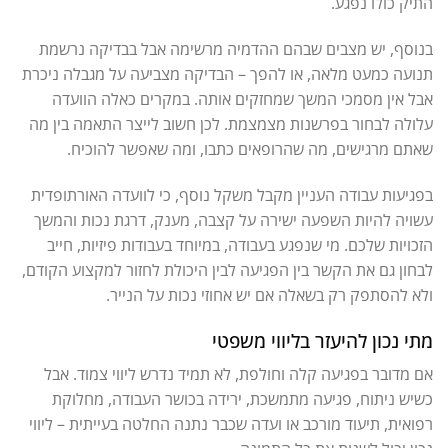
התיק כולו נפגע.
בנוסף, יש מצבים שבהם ההדמיה מרשימה אבל בבדיקה נרשמת
תנועה כמעט מלאה, או להפך – הבדיקה מצביעה על מגבלה ניכרת
אבל אין מסמכי המשך שמחזקים אותה. במקרים כאלה הוועדה
עלולה לבחור בפרשנות מצמצמת. לכן חשוב לייצר התאמה בין מה
שאתם מרגישים, מה שהרופאים כתבו, ומה שאפשר להוכיח.
בפגיעות עבודה העניין מקבל משקל נוסף, כי לוועדה האורתופדית
עשויה להיות השפעה ישירה על קצבה, מענק, דרגת נכות והמשך
הזכויות שלכם. מי שנפגע בעבודה, במיוחד בעבודות פיזיות, חייב
לבחון גם את הקשר בין הפגיעה לבין היכולת לחזור למקצוע הקודם,
ולא להסתפק רק בשאלה אם יש אחוזי נכות על הנייר.
מתי נכון להיעזר בליווי משפטי
אם מדובר בפגיעה קלה וחולפת, לא תמיד נדרש ליווי צמוד. אבל
כשיש ניתוח, פגיעה מתמשכת, ירידה בכושר העבודה, מחלוקת
רפואית, תיעוד מורכב או ועדה שכבר נתנה החלטה בעייתית – ליווי