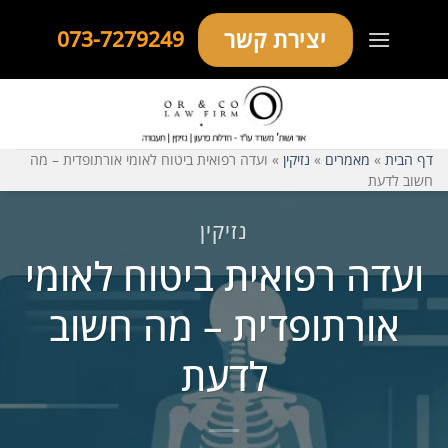
Ski
יצירת קשר
073-7279249
t
conten
דף הבית
»
מאמרים
»
נזיקין
»
ועדה רפואית ביטוח לאומי אורתופדית – מה
חשוב לדעת
נזיקין
ועדה רפואית ביטוח לאומי
אורתופדית – מה חשוב
לדעת