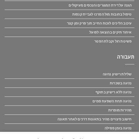
הגנה על דירת המגורים והנכסים מעיקולים
טיפול בחובות מול המרכז לגביית קנסות
עיכוב הליכים לזכות החייב תוך פרק זמן קצר
איחוד תיקים בהוצאה לפועל
פשיטת רגל וקבלת הפטר
תעבורה
שלילת רישיון נהיגה
נהיגה בשכרות
נהיגה ללא רישיון בתוקף
נהיגה תחת השפעת סמים
מהירות מופרזת
חישוב פיצויים מהיר בתאונות דרכים לאחר תאונה
נהיגה בזמן פסילה
פיצוי לנפגעי תאונות דרכים