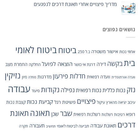
מדריך פיצויים אחרי תאונת דרכים לנפגעים
נושאים נפוצים
ביטוח לאומי
ביטוח
אישור משטרה
אחוזי נכות
ב.ל 250
בית
בקשה
הוצאה לפועל
דירה
החמרת מצב
דרגת אי כושר
החלקה
נזיקין
חדלות פירעון
מדרגות
וועדה רפואית
מיון
וועדה אורתופדית
מחלה
עבודה
נזק
נקודות
נפילה
נכות כללית
נכות רפואית
סיעוד
פיצויים
קביעת נכות
פשיטת רגל
קצבת נכות
עיכוב יציאה מהארץ
עיקול
תאונה
שבר
תאונת
שכן
רופא
רשלנות רפואית
רטיבות
רשלנות
דרכים
תאונת עבודה
תעבורה
תביעה לביטוח לאומי
תקרה
תחשיב