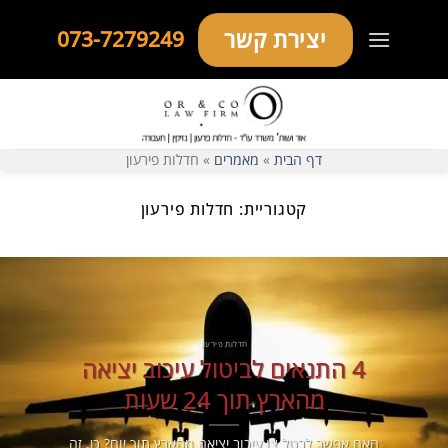
Ski
יצירת קשר
073-7279249
t
conten
דף הבית
»
מאמרים
»
חדלות פירעון
קטגוריית:
חדלות פירעון
חדלות פירעון
4 התנאים לביטול עיכוב יציאה
מהארץ תוך 24 שעות
האם אפשר לבטל צו עיכוב יציאה מהארץ תוך יום? כן, זה