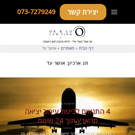
Ski
יצירת קשר
073-7279249
t
conten
דף הבית
»
מאמרים
»
אושר עד
תג ארכיון:
אושר עד
חדלות פירעון
4 התנאים לביטול עיכוב יציאה
מהארץ תוך 24 שעות
האם אפשר לבטל צו עיכוב יציאה מהארץ תוך יום? כן, זה