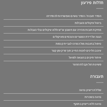
חדלות פירעון
הסדר חובות / הסדר נושים ואפשרויות להסדרתו
ביטול עיקולים והגבלות
מחיקת חובות מהירה עם חשבון עו"ש וללא עיקולים ובלי הגבלות
הגנה על דירת המגורים והנכסים מעיקולים
טיפול בחובות מול המרכז לגביית קנסות
עיכוב הליכים לזכות החייב תוך פרק זמן קצר
איחוד תיקים בהוצאה לפועל
פשיטת רגל וקבלת הפטר
תעבורה
שלילת רישיון נהיגה
נהיגה בשכרות
נהיגה ללא רישיון בתוקף