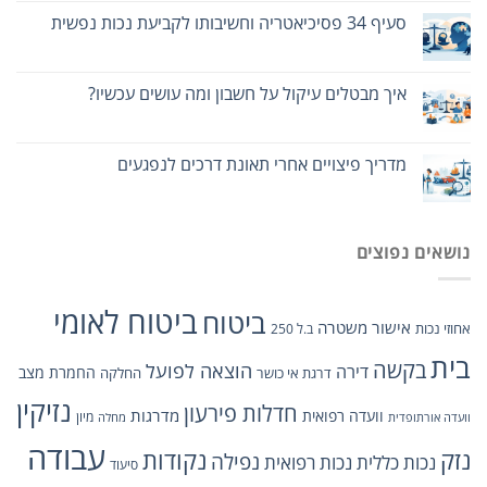
סעיף 34 פסיכיאטריה וחשיבותו לקביעת נכות נפשית
איך מבטלים עיקול על חשבון ומה עושים עכשיו?
מדריך פיצויים אחרי תאונת דרכים לנפגעים
נושאים נפוצים
ביטוח לאומי
ביטוח
אישור משטרה
אחוזי נכות
ב.ל 250
בית
בקשה
הוצאה לפועל
דירה
החמרת מצב
דרגת אי כושר
החלקה
נזיקין
חדלות פירעון
מדרגות
וועדה רפואית
מיון
וועדה אורתופדית
מחלה
עבודה
נזק
נקודות
נפילה
נכות כללית
נכות רפואית
סיעוד