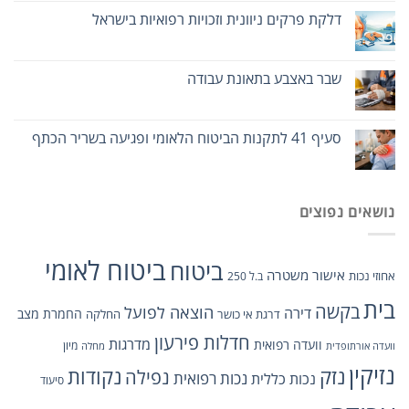
דלקת פרקים ניוונית וזכויות רפואיות בישראל
שבר באצבע בתאונת עבודה
סעיף 41 לתקנות הביטוח הלאומי ופגיעה בשריר הכתף
נושאים נפוצים
ביטוח לאומי
ביטוח
אישור משטרה
אחוזי נכות
ב.ל 250
בית
בקשה
הוצאה לפועל
דירה
החמרת מצב
דרגת אי כושר
החלקה
חדלות פירעון
מדרגות
וועדה רפואית
מיון
וועדה אורתופדית
מחלה
נזיקין
נזק
נקודות
נפילה
נכות כללית
נכות רפואית
סיעוד