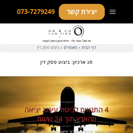
Ski
יצירת קשר
073-7279249
t
conten
דף הבית
»
מאמרים
»
ביצוע פסק דין
תג ארכיון:
ביצוע פסק דין
חדלות פירעון
4 התנאים לביטול עיכוב יציאה
מהארץ תוך 24 שעות
האם אפשר לבטל צו עיכוב יציאה מהארץ תוך יום? כן, זה