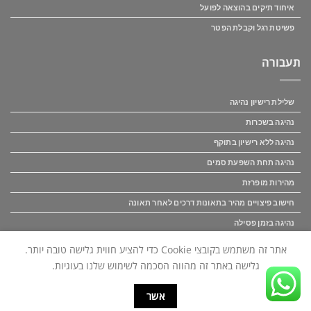
איחוד תיקים בהוצאה לפועל
פשיטת רגל וקבלת הפטר
תעבורה
שלילת רישיון נהיגה
נהיגה בשכרות
נהיגה ללא רישיון בתוקף
נהיגה תחת השפעת סמים
מהירות מופרזת
חישוב פיצויים מהיר בתאונות דרכים לאחר תאונה
נהיגה בזמן פסילה
פיצוי לנפגעי תאונות דרכים
אתר זה משתמש בקובצי Cookie כדי להציע חווית גלישה טובה יותר.
גלישה באתר זה מהווה הסכמה לשימוש שלנו בעוגיות.
כל הזכויות באתר זה שמורות לאור ושות' משרד עו"ד (C) אין להעתיק לשכפל
אשר
לצלם.