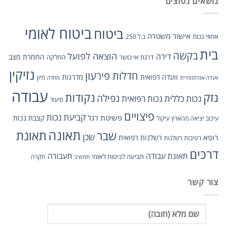
נושאים נפוצים
ביטוח לאומי
ביטוח
אישור משטרה
אחוזי נכות
ב.ל 250
בית
בקשה
הוצאה לפועל
דירה
החמרת מצב
דרגת אי כושר
החלקה
נזיקין
חדלות פירעון
וועדה רפואית
מדרגות
מיון
וועדה אורתופדית
מחלה
עבודה
נזק
נקודות
נפילה
נכות כללית
נכות רפואית
סיעוד
פיצויים
קביעת נכות
פשיטת רגל
קצבת נכות
עיכוב יציאה מהארץ
עיקול
תאונה
שבר
תאונת
שכן
רופא
רשלנות רפואית
רטיבות
רשלנות
דרכים
תאונת עבודה
תעבורה
תביעה לביטוח לאומי
תקרה
תחשיב
צור קשר