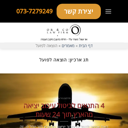
Ski
יצירת קשר
073-7279249
t
conten
דף הבית
»
מאמרים
»
הוצאה לפועל
תג ארכיון:
הוצאה לפועל
חדלות פירעון
4 התנאים לביטול עיכוב יציאה
מהארץ תוך 24 שעות
האם אפשר לבטל צו עיכוב יציאה מהארץ תוך יום? כן, זה