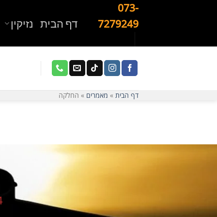
Ski
073-
t
דף הבית
נזיקין
7279249
conten
דף הבית
»
מאמרים
»
החלקה
4 התנאים לביטול עיכוב