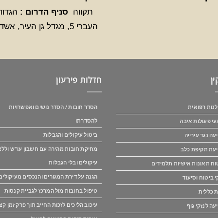
תקווה
סניף הדרום :
הגדוד
העברי 5, מגדל גן העיר, אשדוד
ין
חדלות פירעון
נות רפואית
הסדר חובות / הסדר נושים ואפשרויות
להסדרתו
עי פעולות איבה
ביטול עיקולים והגבלות
עה נגד עירייה
מחיקת חובות מהירה עם חשבון עו"ש וללא
עת תקיפת כלב
עיקולים ובלי הגבלות
וח תאונות אישיות תלמידים
הגנה על דירת המגורים והנכסים מעיקולים
י ביטוח וסיעוד
טיפול בחובות מול המרכז לגביית קנסות
ת כללית
עיכוב הליכים לזכות החייב תוך פרק זמן קצ
עה לנזקי גוף