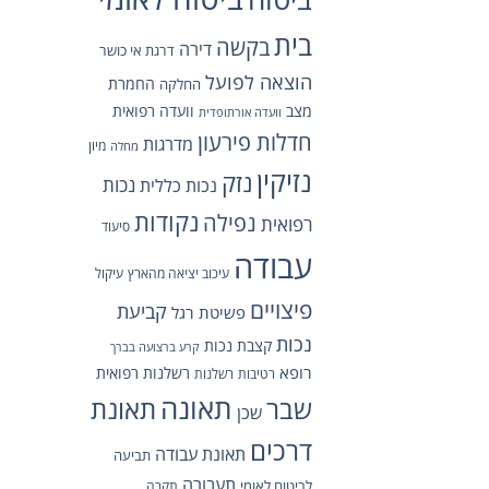
בית
בקשה
דירה
דרגת אי כושר
הוצאה לפועל
החמרת
החלקה
מצב
וועדה רפואית
וועדה אורתופדית
חדלות פירעון
מדרגות
מיון
מחלה
נזיקין
נזק
נכות כללית
נכות
נקודות
נפילה
רפואית
סיעוד
עבודה
עיכוב יציאה מהארץ
עיקול
פיצויים
קביעת
פשיטת רגל
נכות
קצבת נכות
קרע ברצועה בברך
רופא
רשלנות רפואית
רטיבות
רשלנות
תאונה
תאונת
שבר
שכן
דרכים
תאונת עבודה
תביעה
תעבורה
לביטוח לאומי
תקרה