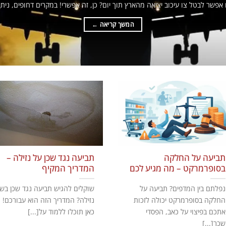
אפשר לבטל צו עיכוב יציאה מהארץ תוך יום? כן, זה אפשרי! במקרים דחופים, ניתן[.
המשך קריאה
←
תביעה על החלקה
תביעה נגד שכן על נזילה –
בסופרמרקט – מה מגיע לכם
המדריך המקיף
נפלתם בין המדפים? תביעה על
שוקלים להגיש תביעה נגד שכן בש
החלקה בסופרמרקט יכולה לזכות
נזילה? המדריך הזה הוא עבורכם!
אתכם בפיצוי על כאב, הפסדי
כאן תוכלו ללמוד על[...]
שכר[...]