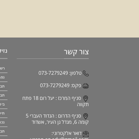
צור קשר
נזיק
רשל
טלפון:
073-7279249
נפג
פקס:
073-7279249
תבי
תבי
סניף המרכז :
יעל רום 18 פתח
תקווה
ביט
תיק
סניף הדרום :
הגדוד העברי 5
קומה 6, מגדל גן העיר, אשדוד
נכו
תבי
דואר אלקטרוני: