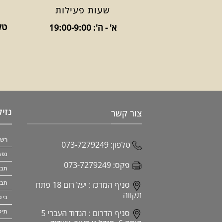
שעות פעילות
טלפו
א' - ה': 19:00-9:00
נזיק
צור קשר
רשל
טלפון:
073-7279249
נפג
פקס:
073-7279249
תבי
תבי
סניף המרכז :
יעל רום 18 פתח
תקווה
ביט
סניף הדרום :
הגדוד העברי 5
תיק