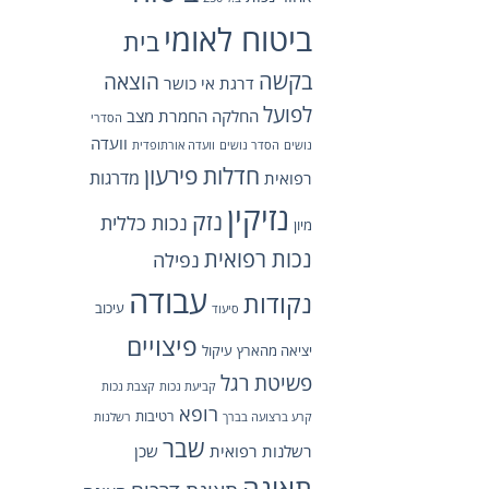
ביטוח לאומי
בית
בקשה
הוצאה
דרגת אי כושר
לפועל
החלקה
החמרת מצב
הסדרי
וועדה
נושים
הסדר נושים
וועדה אורתופדית
חדלות פירעון
מדרגות
רפואית
נזיקין
נזק
נכות כללית
מיון
נכות רפואית
נפילה
עבודה
נקודות
עיכוב
סיעוד
פיצויים
יציאה מהארץ
עיקול
פשיטת רגל
קביעת נכות
קצבת נכות
רופא
רטיבות
קרע ברצועה בברך
רשלנות
שבר
רשלנות רפואית
שכן
תאונה