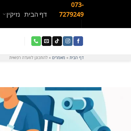
Ski
073-
t
דף הבית
נזיקין
7279249
conten
דף הבית
»
מאמרים
»
להתכונן לוועדה רפואית