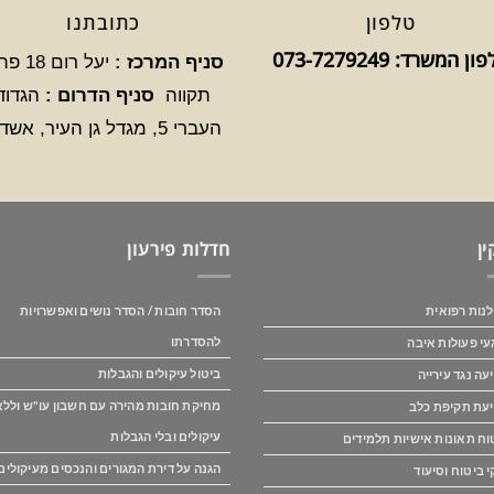
טלפון
כתובתנו
ן המשרד: 073-7279249
סניף המרכז :
יעל רום 8
תקווה
סניף הדרום :
הגדוד
העברי 5, מגדל גן העיר, אשדוד
ין
חדלות פירעון
נות רפואית
הסדר חובות / הסדר נושים ואפשרויות
להסדרתו
עי פעולות איבה
ביטול עיקולים והגבלות
עה נגד עירייה
מחיקת חובות מהירה עם חשבון עו"ש וללא
עת תקיפת כלב
עיקולים ובלי הגבלות
וח תאונות אישיות תלמידים
הגנה על דירת המגורים והנכסים מעיקולים
י ביטוח וסיעוד