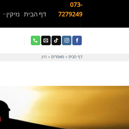
Ski
073-
t
דף הבית
נזיקין
7279249
conten
דף הבית
»
מאמרים
»
מיון
4 התנאים לביטול עיכוב