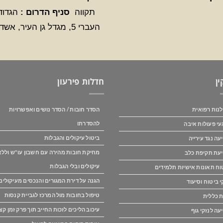
תקווה
סניף הדרום :
הגדוד
העברי 5, מגדל גן העיר, אשדוד
ין
חדלות פירעון
נות רפואית
הסדר חובות / הסדר נושים ואפשרויות
להסדרתו
עי פעולות איבה
ביטול עיקולים והגבלות
עה נגד עירייה
מחיקת חובות מהירה עם חשבון עו"ש וללא
עת תקיפת כלב
עיקולים ובלי הגבלות
וח תאונות אישיות תלמידים
הגנה על דירת המגורים והנכסים מעיקולים
י ביטוח וסיעוד
טיפול בחובות מול המרכז לגביית קנסות
ת כללית
עיכוב הליכים לזכות החייב תוך פרק זמן קצ
עה לנזקי גוף