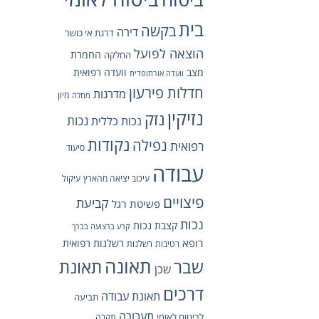
בית
בקשה
דירה
דרגת אי כושר
הוצאה לפועל
החמרת
החלקה
מצב
וועדה רפואית
וועדה אורתופדית
חדלות פירעון
מדרגות
מיון
מחלה
נזיקין
נזק
נכות כללית
נכות
נקודות
נפילה
רפואית
סיעוד
עבודה
עיכוב יציאה מהארץ
עיקול
פיצויים
קביעת
פשיטת רגל
נכות
קצבת נכות
קרע ברצועה בברך
רופא
רשלנות רפואית
רטיבות
רשלנות
תאונה
תאונת
שבר
שכן
דרכים
תאונת עבודה
תביעה
תעבורה
לביטוח לאומי
תקרה