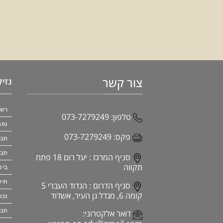
צור קשר
נזיק
רשל
טלפון:
073-7279249
נפג
פקס:
073-7279249
תבי
תבי
סניף המרכז :
יעל רום 18 פתח
תקווה
ביט
תיק
סניף הדרום :
הגדוד העברי 5
קומה 6, מגדל גן העיר, אשדוד
נכו
תבי
דואר אלקטרוני: