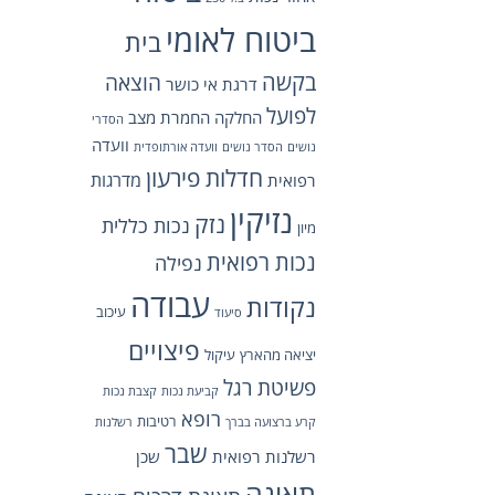
ביטוח לאומי
בית
בקשה
הוצאה
דרגת אי כושר
לפועל
החלקה
החמרת מצב
הסדרי
וועדה
נושים
הסדר נושים
וועדה אורתופדית
חדלות פירעון
מדרגות
רפואית
נזיקין
נזק
נכות כללית
מיון
נכות רפואית
נפילה
עבודה
נקודות
עיכוב
סיעוד
פיצויים
יציאה מהארץ
עיקול
פשיטת רגל
קביעת נכות
קצבת נכות
רופא
רטיבות
קרע ברצועה בברך
רשלנות
שבר
רשלנות רפואית
שכן
תאונה