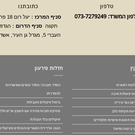
טלפון
כתובתנו
ן המשרד: 073-7279249
סניף המרכז :
יעל רום 8
תקווה
סניף הדרום :
הגדוד
העברי 5, מגדל גן העיר, אשדוד
ין
חדלות פירעון
נות רפואית
הסדר חובות / הסדר נושים ואפשרויות
להסדרתו
עי פעולות איבה
ביטול עיקולים והגבלות
עה נגד עירייה
מחיקת חובות מהירה עם חשבון עו"ש וללא
עת תקיפת כלב
עיקולים ובלי הגבלות
וח תאונות אישיות תלמידים
הגנה על דירת המגורים והנכסים מעיקולים
י ביטוח וסיעוד