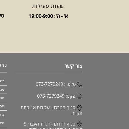
שעות פעילות
טלפו
א' - ה': 19:00-9:00
נזיק
צור קשר
רשל
טלפון:
073-7279249
נפג
פקס:
073-7279249
תבי
תבי
סניף המרכז :
יעל רום 18 פתח
תקווה
ביט
סניף הדרום :
הגדוד העברי 5
תיק