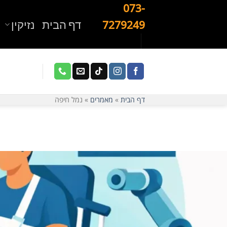
Ski
073-
t
דף הבית
נזיקין
7279249
conten
דף הבית
»
מאמרים
»
נמל חיפה