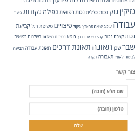
מדרגות
וועדה רפואית
מיון
וועדה אורתופדית
מחלה
נזיקין
נזק
נקודות
נפילה
נכות כללית
נכות רפואית
סיעוד
עבודה
פיצויים
קביעת
פשיטת רגל
עיכוב יציאה מהארץ
עיקול
נכות
רופא
קצבת נכות
רשלנות רפואית
רטיבות
רשלנות
קרע ברצועה בברך
תאונה
תאונת דרכים
שבר
שכן
תאונת עבודה
תביעה
תעבורה
לביטוח לאומי
תקרה
צור קשר