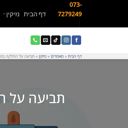
Ski
073-
t
דף הבית
נזיקין
7279249
conten
דף הבית
»
מאמרים
»
נזיקין
»
תביעה על החלקה בסו
תביעה על ה