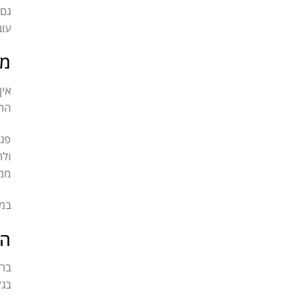
גם 
עוב
מה
אין
ההח
פגי
ולה
ממש
במי
הט
ברו
בגל