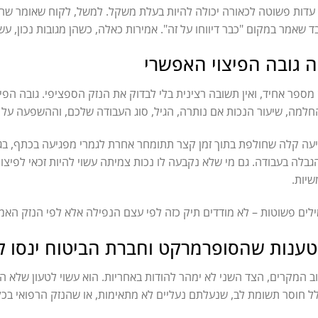
עדות פשוטה לכאורה יכולה להיות בעלת משקל. למשל, לקוח שאומר שרא
ד שאמר במקום "כבר דיווחו על זה". אמירות כאלה, כשהן מגובות נכון, ע
 גובה הפיצוי האפשרי
 מספר אחיד, ואין תשובה רצינית בלי לבדוק את הנזק הספציפי. גובה הפי
למה, שיעור הנכות אם נותרה, הגיל, סוג העבודה שלכם, וההשפעה על ה
עה קלה שחולפת בתוך זמן קצר תתומחר אחרת לגמרי מפגיעה בכתף, בגב
גבלה בעבודה. גם מי שלא נקבעה לו נכות צמיתה עשוי להיות זכאי לפיצוי
יות.
לים פשוטות – לא מודדים תיק כזה לפי עצם הנפילה אלא לפי הנזק האמי
ענות שהסופרמרקט וחברת הביטוח ינסו ל
ב המקרים, הצד השני לא ימהר להודות באחריות. הוא עשוי לטעון שלא 
ל חוסר תשומת לב, שנעלתם נעליים לא מתאימות, או שהנזק הרפואי בכל