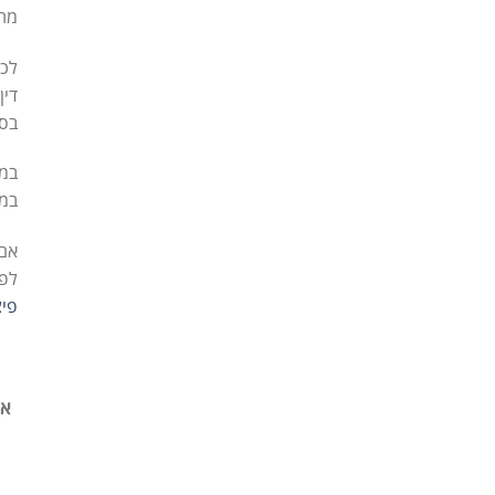
מתח
לכן
דין
בסי
במש
במ
אם 
לפע
פיצ
אנ