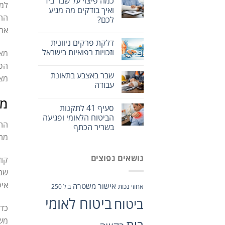
כמה פיצוי על שבר ביד
למש
ואיך בודקים מה מגיע
הרצ
לכם?
אחר
דלקת פרקים ניוונית
וזכויות רפואיות בישראל
מצד
הפי
שבר באצבע בתאונת
מצל
עבודה
מה
סעיף 41 לתקנות
הביטוח הלאומי ופגיעה
התג
בשריר הכתף
מהר
נושאים נפוצים
קוד
שבו
איפ
אישור משטרה
אחוזי נכות
ב.ל 250
ביטוח לאומי
ביטוח
כדא
משמ
בית