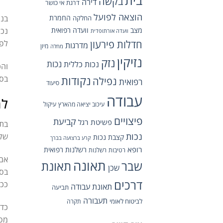
בקשה
דירה
דרגת אי כושר
הוצאה לפועל
החמרת
בנו
החלקה
מצב
וועדה רפואית
נכת
וועדה אורתופדית
חדלות פירעון
לפג
מדרגות
מיון
מחלה
נזיקין
נזק
נכות כללית
נכות
והכ
בסי
נקודות
נפילה
רפואית
סיעוד
עבודה
למ
עיכוב יציאה מהארץ
עיקול
פיצויים
קביעת
פשיטת רגל
בתב
נכות
שלכ
קצבת נכות
קרע ברצועה בברך
רופא
רשלנות רפואית
רטיבות
רשלנות
אם 
תאונה
תאונת
שבר
שכן
בסו
דרכים
ככל
תאונת עבודה
תביעה
תעבורה
לביטוח לאומי
תקרה
כדא
מסו