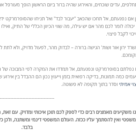
לפים, עדים שוכחים, והאירוע שהיה ברור ביום הראשון הופך מעורפל אח
 אם נפגעתם, אל תחכו שהכאב "יעבור לבד" ואל תניחו שהסופרמרקט יד
 יכולה לומר לכם מהר אם יש עילה, מה שווי הכיוון הכללי של התיק, ואילו
כוי לקבל פיצוי.
רד ירון אור ושות' הגישה ברורה – לבדוק מהר, לפעול מדויק, ולא לתת
קומכם.
נפלתם בסופרמרקט ונפגעתם, אל תמדדו את המקרה לפי המבוכה של ה
מים כמה תמונות, בדיקה רפואית בזמן וייעוץ נכון הם ההבדל בין אירוע
וי אמיתי
וסדר בתוך תקופה לא פשוטה.
------------------------------------
ו משקיעים מאמצים רבים כדי לספק לכם תוכן איכותי ומדויק. עם זאת, 
משפטי ואין להסתמך עליו ככזה. העולם המשפטי דינמי ומשתנה, ולכן כ
בלבד.