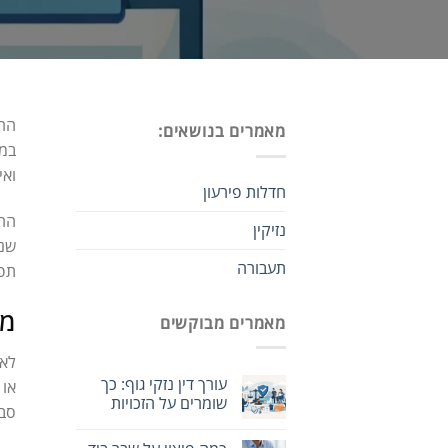
הרצ
מאמרים בנושאים:
במצ
ואי
חדלות פירעון
החל
נזיקין
שנר
תעבורה
תפק
מת
מאמרים מבוקשים
לא 
עורך דין נזקי גוף: כך
או 
שומרים על הזכויות
סבי