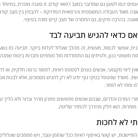
מים ינסו לטעון גם שמדובר במצב רפואי קודם. זו טענה מוכרת, במיוחד כש
בה מאוד העבודה המשפטית והרפואית המדויקת – להבחין בין מצב קודם 
ונה. בהרבה תיקים, גם החמרה של מצב קיים מזכה בפיצוי.
ם כדאי להגיש תביעה לבד
ית, אפשר לנסות. מעשית, זה מהלך שעלול לעלות ביוקר. תביעה כזו נשע
וח משפטי נכון, ולעיתים גם התמודדות מול מומחים וחברות ביטוח שמנ
ין ליווי מקצועי, אנשים נוטים לפספס ראיות, למסור גרסה חלקית, או לה
יג. משרד שמטפל בנזקי גוף יודע לא רק להגיש מסמכים, אלא לבנות אס
מ ומתי לא לוותר.
ורי המרכז והדרום, שבהם אנשים מחפשים פתרון מהיר וברור ולא הליך שמו
מותרות. הוא חלק מהדרך להחזיר שליטה.
י לא לחכות
התיישנות, יש קושי באיסוף ראיות ככל שהזמן עובר, ויש מסמכים שעלולי