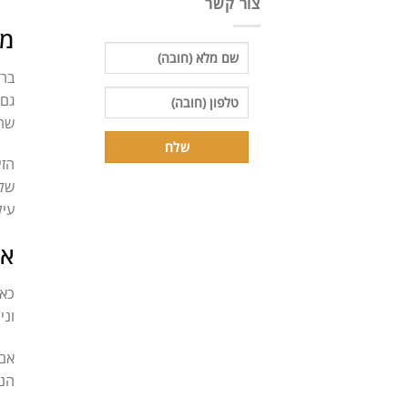
צור קשר
מי
ברו
גם 
שהי
הזי
שלא
עיל
אי
כאן
וני
אם 
הנפ