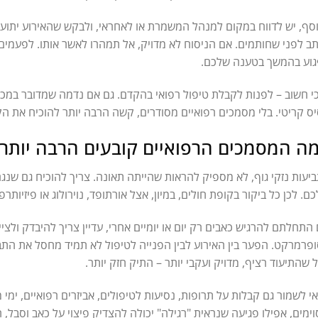
סף, יש לדווח במקום למנהל המשמרת או לאחראי, ולבקש שהאירוע יתועד
ב לפני שחותמים. אם הניסוח לא מדויק, אל תמהרו לאשר אותו. לפעמים
וע בהמשך בטענה שלכם.
י חשוב – לפנות לקבלת טיפול רפואי בהקדם. גם אם נדמה שמדובר במכה 
ס קריטי. בלי מסמכים רפואיים מסודרים, קשה הרבה יותר להוכיח את הקש
ה המסמכים הרפואיים קובעים הרבה יות
יעות נזקי גוף, לא מספיק להראות שהייתה תאונה. צריך להוכיח גם שנגר
ם. לכן כל ביקור בקופת חולים, במיון, אצל אורתופד, נוירולוג או פיזיותר
התחלתם להרגיש כאבים רק יום או יומיים אחרי, עדיין צריך להיבדק ולצ
פרמרקט. הפער בין האירוע לבין הפנייה לטיפול לא תמיד מחסל את התבי
 שהתיעוד רציף, מדויק ועקבי יותר – התיק חזק יותר.
י לשמור גם קבלות על תרופות, נסיעות לטיפולים, אביזרים רפואיים, ימי
ימים, אפילו פגיעה שנראית "רגילה" יכולה להצדיק פיצוי על כאב וסבל, ה