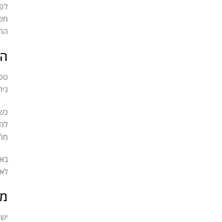
לפע
חשו
התא
הא
טכנ
נית
כשא
להש
מו"
באז
לא 
מת
יש 