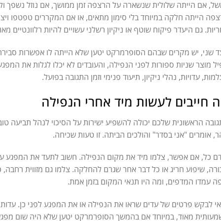
ל, אם הייתה שלולית שנשארה על הרצפה זמן ממושך, אם נוזל נשפך ולא
פה הייתה חלקה במיוחד בלי סימון מתאים, או אם המקררים טפטפו ויצר
יות. גם היעדר פיקוח שוטף או ניקיון רשלני עשויים להיות רלוונטיים מאוד
 שני, יש מקרים שבהם הסופרמרקט יטען שלא הייתה לו אפשרות סבירה 
ל מוצר שניות ספורות לפני הנפילה, והעובדים לא יכלו לגלות את המפגע
מות, עדויות, נהלי ניקיון, תיעוד פנימי וזמן התגובה בפועל.
 חייבים לעשות מיד אחרי הנפילה
ובה הראשונית שלכם יכולה להשפיע ישירות על הסיכוי לנהל תביעה טו
, אומרים "אני בסדר" והולכים הביתה. זו טעות שכיחה.
ם כל, אם אפשר, צלמו מיד את מקום הנפילה. חשוב לתעד את המפגע עצמו
רה, שיפוע חריג או כל דבר אחר שגרם להחלקה. צלמו גם מזווית רחבה, 
ה עמדו המדפים, ומה היו תנאי המקום בזמן אמת.
י לבקש פרטים של עדים שראו את הנפילה או את המפגע לפני כן. עדות ש
עותית מאוד, במיוחד אם בהמשך הסופרמרקט יטען שלא היה שום מפגע