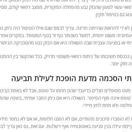
ואי עשוי לטעון שהנזק נבע מהמחלה המקורית, ממצב רפואי קודם, מסיכון
וע גם בטיפול תקין.
 לא די להראות שהייתה חריגה. צריך לבסס שגם אילו הטיפול היה ניתן כ
מים זה פשוט יחסית, למשל כשנותר גוף זר בגוף המטופל. במקרים אחרים ז
מי או בפגיעה עצבית שבה השאלה היא אם הנזק נבע מהטכניקה הניתוח
 נכנסת חשיבותו של ניתוח רפואי-משפטי מדויק. ככל שהקשר בין ההתנהל
ה חזק יותר.
י הסכמה מדעת הופכת לעילת תביעה
מעט מטופלים מגלים בדיעבד שהם חתמו על טופס, אבל לא באמת הבינו
טופס אינה סוף הסיפור. השאלה היא אם ניתן הסבר אמיתי, בשפה שהמטו
לטה ולא תחת לחץ מיידי.
לא הוסברו סיכונים מהותיים, אם לא הוצגו חלופות, או אם לא נמסר מיד
ימת עילה בגין פגיעה באוטונומיה ואף רשלנות. עם זאת, גם כאן צריך לב