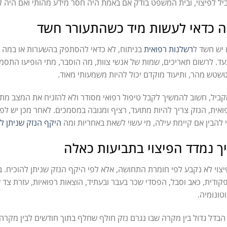
יל לפיצוי, ובית המשפט בודק אם באמת היה חסר מידע מהותי ואם היה 
 כדאי לעשות מיד כשהתעורר חשד
יש חשד ל
רשלנות רפואית
בניתוח, לא כדאי להסתפק בהשערות או במה ש
ד. לרשום תאריכים, שמות של אנשי צוות, מה הוסבר, מתי הופיעו התסמינים,
שטש מהר, ותיעוד מוקדם יכול להיות משמעותי מאוד.
ביל, חשוב להמשיך לקבל טיפול רפואי מסודר ולא להזניח את המצב מתו
ואית, הנזק צריך להיות מתועד, רציף ומגובה במסמכים. לאחר מכן יש 
 להבין אם קיימת עילה, מי עשוי לשאת באחריות ומה
היקף הנזק שניתן ל
ך נמדד הפיצוי בתביעות כאלה
צוי לא נקבע לפי חומרת התחושה, אלא לפי היקף הנזק שניתן להוכיח. ב
קודית, כאב וסבל, הפסדי שכר בעבר ובעתיד, הוצאות רפואיות, עזרת צד 
טונומיה.
הבדל גדול בין מקרה שבו נגרם נזק חולף שחלף בתוך חודשים לבין מקר