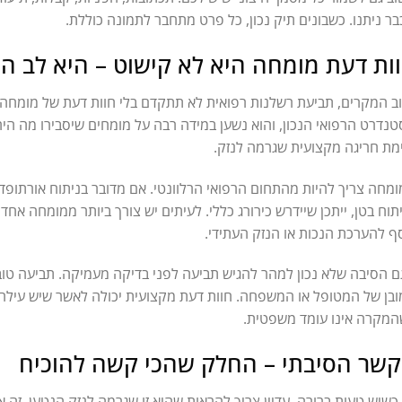
ר ניתנו. כשבונים תיק נכון, כל פרט מתחבר לתמונה כוללת.
ות דעת מומחה היא לא קישוט – היא לב ה
ב המקרים, תביעת רשלנות רפואית לא תתקדם בלי חוות דעת של מומחה 
נדרט הרפואי הנכון, והוא נשען במידה רבה על מומחים שיסבירו מה הי
מת חריגה מקצועית שגרמה לנזק.
מחה צריך להיות מהתחום הרפואי הרלוונטי. אם מדובר בניתוח אורתופד
תוח בטן, ייתכן שיידרש כירורג כללי. לעיתים יש צורך ביותר ממומחה אח
ף להערכת הנכות או הנזק העתידי.
גם הסיבה שלא נכון למהר להגיש תביעה לפני בדיקה מעמיקה. תביעה טו
בן של המטופל או המשפחה. חוות דעת מקצועית יכולה לאשר שיש עילה,
מקרה אינו עומד משפטית.
שר הסיבתי – החלק שהכי קשה להוכיח
כשיש טעות ברורה, עדיין צריך להראות שהיא זו שגרמה לנזק הנטען. זה