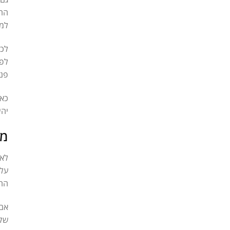
הרפ
למנ
לכן
לפע
פני
כאן
יהי
מת
לא 
על 
ההח
אם 
שקי