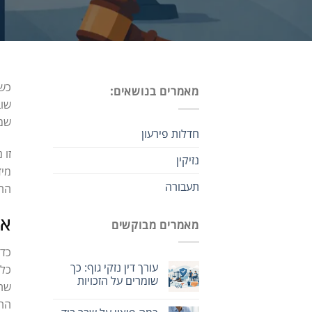
כשא
מאמרים בנושאים:
שוב
שמק
חדלות פירעון
זו 
נזיקין
מיד
תעבורה
הרפ
אי
מאמרים מבוקשים
כדי
עורך דין נזקי גוף: כך
כלל
שומרים על הזכויות
שהמ
הרב