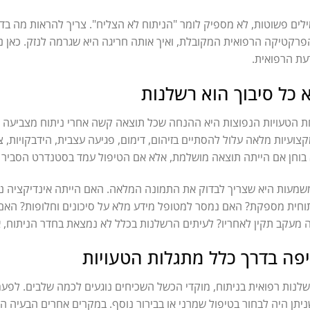
לים פשוטות, לא מספיק לומר "הניתוח לא הצליח". צריך להראות מה בדיו
רקטיקה הרפואית המקובלת, ואיך אותה חריגה היא שגרמה לנזק. כאן נ
ת הרפואית.
 כל סיבוך הוא רשלנות
 הטעויות הנפוצות היא ההנחה שכל תוצאה קשה אחרי ניתוח מצביעה ע
צועיות מלאה עלול להסתיים בזיהום, דימום, פגיעה עצבית, הידבקויות,
בוחן אם הייתה תוצאה מושלמת, אלא אם הטיפול עמד בסטנדרט הסביר ב
מעות היא שצריך לבדוק את התמונה המלאה. האם הייתה אינדיקציה נכ
וחית מספקת? האם נמסר למטופל מידע מלא על סיכונים וחלופות? האם
 מעקב תקין לאחריו? לעיתים הרשלנות בכלל לא נמצאת בחדר הניתוח, א
פה בדרך כלל מתגלות הטעויות
לנות רפואית בניתוח, מוקדי הכשל השכיחים נוגעים לכמה שלבים. לפע
יתן היה לבחור בטיפול שמרני או בבירור נוסף. במקרים אחרים הבעיה היא