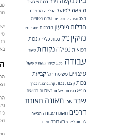
בקשה
דירה
דרגת אי כושר
פגי
הוצאה לפועל
החמרת
החלקה
ההל
מצב
וועדה רפואית
וועדה אורתופדית
חדלות פירעון
יש 
מדרגות
מיון
מחלה
סיכ
נזיקין
נזק
נכות כללית
נכות
בנו
נקודות
נפילה
באס
רפואית
סיעוד
עבודה
המ
עיכוב יציאה מהארץ
עיקול
פיצויים
קביעת
פשיטת רגל
הבס
נכות
קצבת נכות
הצע
קרע ברצועה בברך
רופא
רשלנות רפואית
רטיבות
רשלנות
התי
תאונה
תאונת
שבר
שכן
גיל
דרכים
נית
תאונת עבודה
תביעה
הסב
תעבורה
לביטוח לאומי
תקרה
חשו