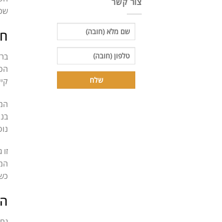
צור קשר
שכב
חו
ברו
הסט
קיי
המו
בני
נוס
זו 
המו
כשה
הק
גם 