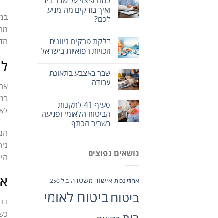
כמה פיצוי על שבר ביד
ואיך בודקים מה מגיע
במי
לכם?
מהפ
דלקת פרקים ניוונית
הדע
וזכויות רפואיות בישראל
לא
שבר באצבע בתאונת
עבודה
אחת
במק
סעיף 41 לתקנות
לא 
הביטוח הלאומי ופגיעה
בשריר הכתף
המש
נית
נושאים נפוצים
היה
אי
אישור משטרה
אחוזי נכות
ב.ל 250
ביטוח לאומי
ביטוח
ברש
כשנ
בית