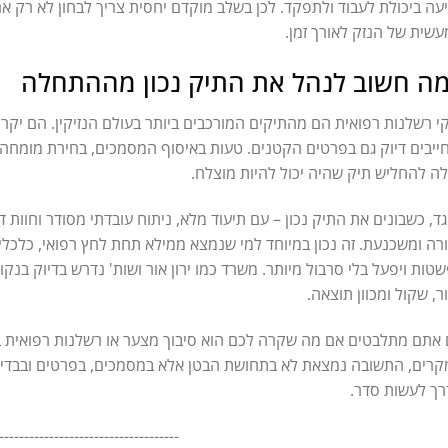
עה ביכולת לעבוד ולתפקד. לכן בשלב מוקדם יחסית צריך לבחון לא רק 
שית של הנזק לאורך זמן.
ה חשוב לנהל את התיק נכון מההתחלה
י רשלנות רפואית הם מהתיקים המורכבים ביותר בעולם הנזיקין. הם יקרים
ייבים דיוק גם בפרטים הקטנים. טעות באיסוף המסמכים, בחירת מומחה 
לה להחליש תיק שהיה יכול להיות מוצלח.
ד, כשבונים את התיק נכון – עם תיעוד מלא, ניתוח עובדתי מסודר וחוות 
רה ומשכנעת. זה נכון במיוחד למי שנמצא ממילא תחת לחץ רפואי, כלכלי
טות ויפעל בלי סרבול מיותר. משרד כמו ירון אור ושות' נדרש בדיוק בנק
ר, שקול ומכוון תוצאה.
אתם מתלבטים אם מה שקרה לכם הוא סיבוך מצער או רשלנות רפואית בנ
רים, התשובה נמצאת לא בתחושת הבטן אלא במסמכים, בפרטים ובבדיק
ך לעשות סדר.
------------------------------------