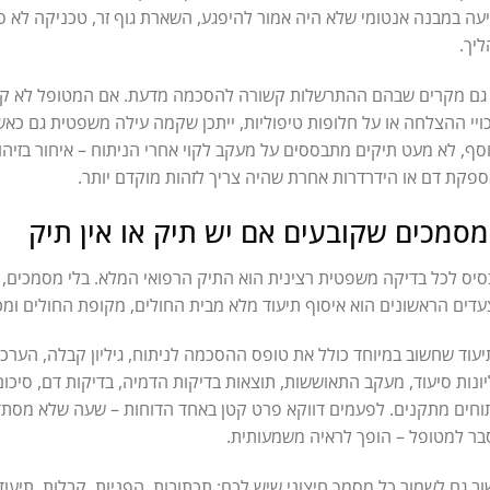
עה במבנה אנטומי שלא היה אמור להיפגע, השארת גוף זר, טכניקה לא סבי
יך.
גם מקרים שבהם ההתרשלות קשורה להסכמה מדעת. אם המטופל לא קיבל
ויי ההצלחה או על חלופות טיפוליות, ייתכן שקמה עילה משפטית גם כאשר
סף, לא מעט תיקים מתבססים על מעקב לקוי אחרי הניתוח – איחור בזיהוי 
פקת דם או הידרדרות אחרת שהיה צריך לזהות מוקדם יותר.
סמכים שקובעים אם יש תיק או אין תיק
יס לכל בדיקה משפטית רצינית הוא התיק הרפואי המלא. בלי מסמכים, 
דים הראשונים הוא איסוף תיעוד מלא מבית החולים, מקופת החולים ומכל
עוד שחשוב במיוחד כולל את טופס ההסכמה לניתוח, גיליון קבלה, הערכת 
יונות סיעוד, מעקב התאוששות, תוצאות בדיקות הדמיה, בדיקות דם, סיכום
וחים מתקנים. לפעמים דווקא פרט קטן באחד הדוחות – שעה שלא מסתדר
ר למטופל – הופך לראיה משמעותית.
ב גם לשמור כל מסמך חיצוני שיש לכם: תכתובות, הפניות, קבלות, תיעוד