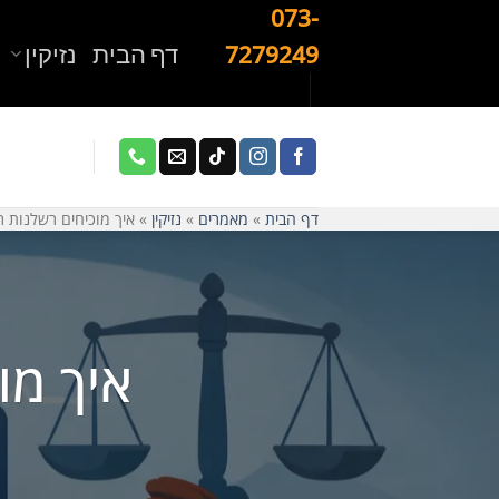
Ski
073-
t
דף הבית
נזיקין
7279249
conten
דף הבית
»
מאמרים
»
נזיקין
»
איך מוכיחים רשלנות ר
איך מו