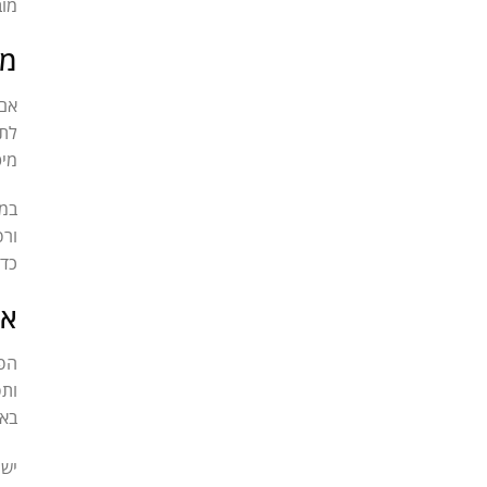
מוב
מה
אם 
לתע
מיט
במק
ורפ
כדי
אי
הפי
ותפ
באו
יש 