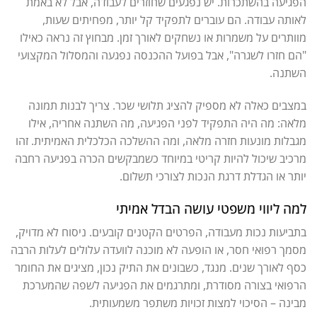
הפגיעה בהשתכרות. יש נפגעים שחוזרים לעבודה, אבל לא באמת
לאותה עבודה. הם עוברים לתפקיד קל יותר, מפחיתים שעות,
מוותרים על משמרות או נשחקים לאורך זמן. מבחוץ זה נראה כאילו
"הם חזרו לשגרה", אבל בפועל ההכנסה נפגעה והמסלול המקצועי
השתנה.
במצבים כאלה לא מספיק להציג תלושי שכר. צריך לבנות תמונה
מלאה: מה היה התפקיד לפני הפגיעה, מה השתנה אחריה, אילו
מגבלות מונעות חזרה מלאה, ומה ההשלכה הכלכלית האמיתית. זהו
מרכיב שיכול להיות קריטי במיוחד כשמבקשים הכרה בפגיעה רחבה
יותר או הגדלת דרגת הנכות לצורכי תשלום.
למה ליווי משפטי עושה הבדל אמיתי
בתביעות נכות מעבודה, הפרטים הקטנים קובעים. ניסוח לא מדויק,
מסמך רפואי חסר, או הופעה לא מוכנה לוועדה עלולים לעלות הרבה
כסף לאורך שנים. מנגד, כשבונים את התיק נכון, מציגים את החומר
הרפואי בצורה מסודרת, ומתרגמים את הפגיעה לשפה שהמערכת
מבינה – הסיכוי למצות זכויות משתפר משמעותית.