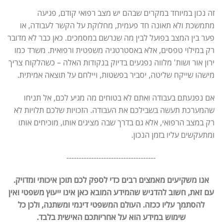
זה נכון במיוחד במקרים שבהם יש מצב רפואי קודם, פגיעה
מתמשכת ולא תאונה חד פעמית, מחלוקת על הקשר לעבודה, או
פער בין המצב בפועל לבין מה שנרשם במסמכים. כאן כבר לא מדובר
רק במילוי טפסים, אלא באסטרטגיה משפטית ורפואית. משרד כמו
ירון אור ושות' מלווה נפגעים בדיוק בנקודות האלה – כשהלקוח צריך
מישהו שייקח שליטה, יסביר בפשטות, ויילחם על תוצאה אמיתית.
אם נפגעתם בעבודה ואתם לא בטוחים מה מגיע לכם, אל תניחו
שהמערכת תעשה בשבילכם את העבודה. הזכויות שלכם תלויות לא
רק במצב הרפואי, אלא גם בדרך שבה מציגים אותו, מוכיחים אותו
ומתעקשים עליו בזמן הנכון.
------------------------------------
אנו משקיעים מאמצים רבים כדי לספק לכם תוכן איכותי ומדויק.
עם זאת, חשוב להדגיש שהמידע המובא כאן אינו ייעוץ משפטי ואין
להסתמך עליו ככזה. העולם המשפטי דינמי ומשתנה, ולכן כל
שימוש במידע הוא על אחריותכם האישית בלבד.