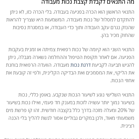
מה התנאים לקבלת קצבת נכות מעבודה
התנאי הראשון הוא הכרה בפגיעה בעבודה. בלי הכרה כזו, לא ניתן
להתקדם למסלול של נכות מעבודה. המשמעות היא שצריך להראות
שהנזק נגרם עקב העבודה ותוך כדי העבודה, או במסגרת נסיבות
שהחוק מכיר בהן.
התנאי השני הוא קיומה של נכות רפואית צמיתה או זמנית בעקבות
הפגיעה. אם לאחר תקופת הטיפול וההחלמה נשארה מגבלה, ניתן
להגיש תביעה לקביעת
דרגת נכות
מעבודה. הוועדה הרפואית בוחנת
את הליקוי, את המסמכים ואת הבדיקה הקלינית, ולפי זה קובעת את
אחוזי הנכות.
התנאי השלישי נוגע לשיעור הנכות שנקבע. באופן כללי, נכות
בשיעור נמוך יותר עשויה לזכות במענק חד פעמי, ואילו נכות בשיעור
של 20% ומעלה מזכה בדרך כלל בקצבה חודשית. זהו קו פרשת מים
משמעותי מאוד, ולכן במקרים גבוליים אסור לגשת להליך בלי הכנה
רצינית.