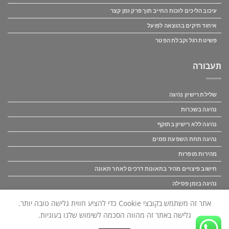
עיכוב הליכים לזכות החייב תוך פרק זמן קצר
איחוד תיקים בהוצאה לפועל
פשיטת רגל וקבלת הפטר
תעבורה
שלילת רישיון נהיגה
נהיגה בשכרות
נהיגה ללא רישיון בתוקף
נהיגה תחת השפעת סמים
מהירות מופרזת
חישוב פיצויים מהיר בתאונות דרכים לאחר תאונה
נהיגה בזמן פסילה
פיצוי לנפגעי תאונות דרכים
אתר זה משתמש בקובצי Cookie כדי להציע חווית גלישה טובה יותר.
גלישה באתר זה מהווה הסכמה לשימוש שלנו בעוגיות.
כל הזכויות באתר זה שמורות לאור ושות' משרד עו"ד (C) אין להעתיק לשכפל