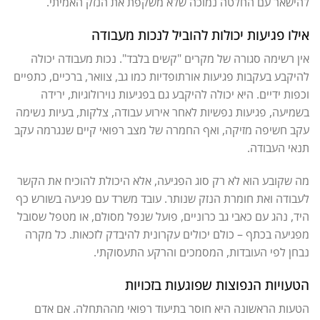
להישאר עם החלטה נמוכה שלא משקפת את הנזק האמיתי.
אילו פגיעות יכולות להוביל לנכות מעבודה
אין רשימה סגורה של מקרים "קשים בלבד". נכות מעבודה יכולה
להיקבע בעקבות פגיעות אורתופדיות כמו גב, צוואר, ברכיים, כתפיים
וכפות ידיים. היא יכולה להיקבע גם בפגיעות נוירולוגיות, ירידה
בשמיעה, פגיעות נפשיות לאחר אירוע עבודה, צלקות, בעיות נשימה
עקב חשיפה מזיקה, ואף החמרה של מצב רפואי קיים שנגרמה עקב
תנאי העבודה.
מה שקובע הוא לא רק סוג הפגיעה, אלא היכולת להוכיח את הקשר
לעבודה ואת חומרת הנזק שנותר. עובד משרד עם פגיעה בשורש כף
היד, נהג עם כאבי גב כרוניים, פועל שנפל מסולם, או מטפל שסובל
מפגיעה בכתף – כולם יכולים עקרונית להיבדק לזכאות. כל מקרה
נבחן לפי העובדות, המסמכים והרקע התעסוקתי.
הטעויות הנפוצות שפוגעות בזכויות
הטעות הראשונה היא חוסר בתיעוד רפואי מההתחלה. אם אדם