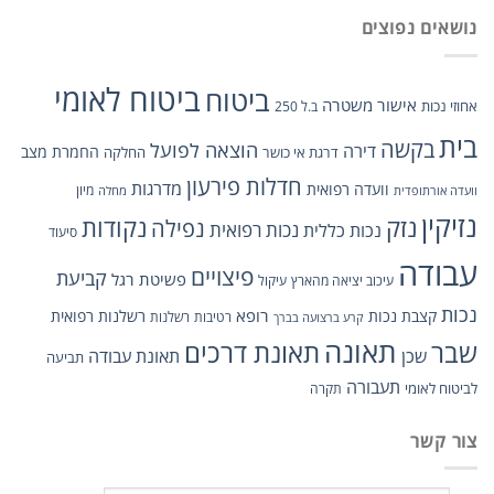
נושאים נפוצים
ביטוח לאומי
ביטוח
אישור משטרה
אחוזי נכות
ב.ל 250
בית
בקשה
הוצאה לפועל
דירה
החמרת מצב
דרגת אי כושר
החלקה
חדלות פירעון
מדרגות
וועדה רפואית
מיון
וועדה אורתופדית
מחלה
נזיקין
נזק
נקודות
נפילה
נכות כללית
נכות רפואית
סיעוד
עבודה
פיצויים
קביעת
פשיטת רגל
עיכוב יציאה מהארץ
עיקול
נכות
רופא
קצבת נכות
רשלנות רפואית
רטיבות
רשלנות
קרע ברצועה בברך
תאונה
תאונת דרכים
שבר
שכן
תאונת עבודה
תביעה
תעבורה
לביטוח לאומי
תקרה
צור קשר