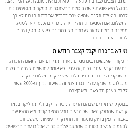
יש גם מצבים שבהם הפגיעה הרפואית נראית מוגבלת על הנייר, אבל
בפועל היא פוגעת קשה ביכולת ההשתכרות. במקרים מסוימים ניתן
לבחון הפעלת תקנה שמאפשרת להגדיל את דרגת הנכות לצורך
התשלום, אם הפגיעה גרמה לירידה ניכרת בהכנסות או לפגיעה
ממשית ביכולת לחזור לעבודה הקודמת. זה לא אוטומטי, וצריך
להוכיח את זה היטב.
מי לא בהכרח יקבל קצבה חודשית
זו נקודה שאנשים רבים מגלים מאוחר מדי. גם אם התאונה הוכרה,
וגם אם נקבעו אחוזי נכות, זה עדיין לא אומר שתשולם קצבה חודשית.
מי שנקבעה לו נכות זמנית בלבד עשוי לקבל תשלום לתקופה
מוגבלת. מי שנקבעה לו נכות צמיתה בשיעור נמוך מ-20% עשוי
לקבל מענק חד פעמי ולא קצבה.
בנוסף, יש מקרים שבהם הוועדה מכירה רק בחלק מהליקויים, או
קובעת שהחלק הארי של הבעיה נובע ממצב קודם ולא מהפגיעה
בעבודה. כאן בדיוק מתעוררות מחלוקות רפואיות ומשפטיות.
לפעמים אנשים בטוחים שהמצב שלהם ברור, אבל בוועדה הרפואית