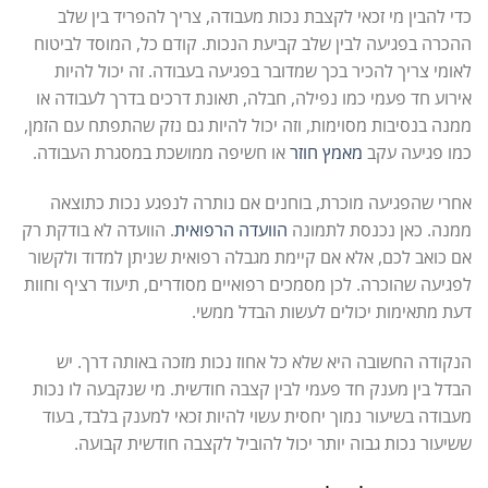
כדי להבין מי זכאי לקצבת נכות מעבודה, צריך להפריד בין שלב
ההכרה בפגיעה לבין שלב קביעת הנכות. קודם כל, המוסד לביטוח
לאומי צריך להכיר בכך שמדובר בפגיעה בעבודה. זה יכול להיות
אירוע חד פעמי כמו נפילה, חבלה, תאונת דרכים בדרך לעבודה או
ממנה בנסיבות מסוימות, וזה יכול להיות גם נזק שהתפתח עם הזמן,
כמו פגיעה עקב
מאמץ חוזר
או חשיפה ממושכת במסגרת העבודה.
אחרי שהפגיעה מוכרת, בוחנים אם נותרה לנפגע נכות כתוצאה
ממנה. כאן נכנסת לתמונה
הוועדה הרפואית
. הוועדה לא בודקת רק
אם כואב לכם, אלא אם קיימת מגבלה רפואית שניתן למדוד ולקשור
לפגיעה שהוכרה. לכן מסמכים רפואיים מסודרים, תיעוד רציף וחוות
דעת מתאימות יכולים לעשות הבדל ממשי.
הנקודה החשובה היא שלא כל אחוז נכות מזכה באותה דרך. יש
הבדל בין מענק חד פעמי לבין קצבה חודשית. מי שנקבעה לו נכות
מעבודה בשיעור נמוך יחסית עשוי להיות זכאי למענק בלבד, בעוד
ששיעור נכות גבוה יותר יכול להוביל לקצבה חודשית קבועה.