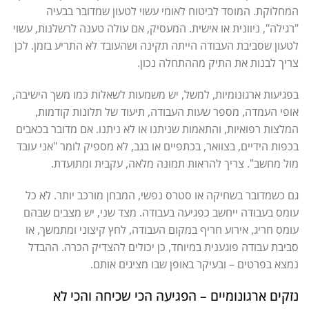
המחלוקת. המוסד לביטוח לאומי עשוי לטעון שמדובר בבעיה
"רגילה", ניוונית או אישית. המעסיק, אם עולה טענה לרשלנות, עשוי
לטעון שסביבת העבודה הייתה תקינה ושהעובד לא התריע בזמן. לכן
צריך לבנות את התיק מההתחלה נכון.
בפגיעות ארגונומיות, למשל, יש משמעות לשאלות כמו משך הישיבה,
אופי העמדה, מספר שעות העבודה, תיעוד של תלונות קודמות,
המלצות רפואיות, והתאמות שניתנו או לא ניתנו. אם מדובר בכאבים
בכפות הידיים, בצוואר, בכתפיים או בגב, לא מספיק לומר "אני עובד
מול מחשב". צריך להראות תמונה מלאה, עקבית ומתועדת.
גם כשמדובר בשחיקה או סטרס נפשי, המבחן מורכב יותר. לא כל
עומס בעבודה ייחשב כפגיעה בעבודה. מצד שני, יש מצבים שבהם
עומס חריג, אירוע חריף במקום העבודה, לחץ קיצוני ומתמשך, או
סביבת עבודה פוגענית במיוחד, כן יכולים להצדיק הכרה. ההבדל
נמצא בפרטים – ובעיקר באופן שבו מציגים אותם.
נזקים ארגונומיים – הפגיעה הכי שכיחה והכי לא