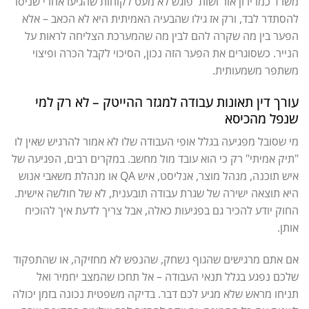
משרד כמו ירון אור ושות' פוגש לא מעט לקוחות שהגיעו אחרי שניסו
להסתדר לבד, ורק אז גילו שהבעיה האמיתית היא לא הכאב – אלא
הפער בין מה שקרה להם לבין מה שהמערכת הצליחה לראות על
הנייר. כשסוגרים את הפער הזה נכון, הסיכוי לקבל הכרה ופיצוי
משתפר משמעותית.
עורך דין תאונות עבודה למגזר ההייטק – לא רק למי
שנפל מהכיסא
מי שסובל מפגיעה בגלל אופי העבודה שלו לא אמור להרגיש שאין לו
"תיק אמיתי" רק כי הוא עובד מול מחשב. במקרים רבים, הפגיעה של
איש תוכנה, מנהל מוצר, אנליסט, איש QA או מנהלת משאבי אנוש
היא תוצאה ישירה של שגרת עבודה תובענית, לא של חולשה אישית.
החוק יודע להכיר גם בפגיעות כאלה, אבל צריך לדעת איך להוכיח
אותן.
אם אתם מרגישים שהגוף נשחק, שהנפש לא מחזיקה, או שהתפקוד
שלכם נפגע בגלל תנאי העבודה – אל תחכו שהמצב יחמיר ואל
תניחו מראש שלא מגיע לכם דבר. בדיקה משפטית נכונה בזמן יכולה