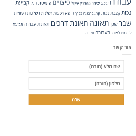
עבודה
פיצויים
קביעת
פשיטת רגל
עיכוב יציאה מהארץ
עיקול
נכות
רופא
קצבת נכות
רשלנות רפואית
רטיבות
רשלנות
קרע ברצועה בברך
תאונה
תאונת דרכים
שבר
שכן
תאונת עבודה
תביעה
תעבורה
לביטוח לאומי
תקרה
צור קשר