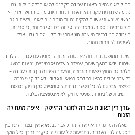
החוק לא מצמצם תאונות עבודה רק לנפילה או חבלה מיידית. גם
פגיעה שנגרמת עקב תנאי העבודה, חזרתיות, עומס ממושך או לחץ
נפשי משמעותי עשויה להקים זכויות מול ביטוח לאומי, ולעיתים גם
מול גורמים נוספים. במגזר ההייטק זה רלוונטי במיוחד, כי סביבת
העבודה המודרנית מייצרת סוג אחר של נזק – פחות גלוי, אבל
לעיתים לא פחות חמור.
ישיבה ממושכת בתנוחה לא נכונה, עבודה רצופה עם עכבר ומקלדת,
שיחות וידאו במשך שעות, עמידה ביעדים אגרסיביים, זמינות כמעט
מלאה גם מחוץ לשעות העבודה, והיעדר הפרדה בין בית לעבודה –
כל אלה יכולים להצטבר לנזק רפואי ותפקודי. לא כל קושי מזכה
בפיצוי, אבל גם לא כל פגיעה נדחית אוטומטית. כאן בדיוק נכנסת
החשיבות של ניתוח משפטי מדויק ולא אינטואיציה בלבד.
עורך דין תאונות עבודה למגזר ההייטק – איפה מתחילה
הזכות
השאלה המרכזית היא לא רק מה כואב לכם, אלא איך נוצר הקשר בין
הפגיעה לבין העבודה. בתביעות של עובדי הייטק, זה בדרך כלל מוקד