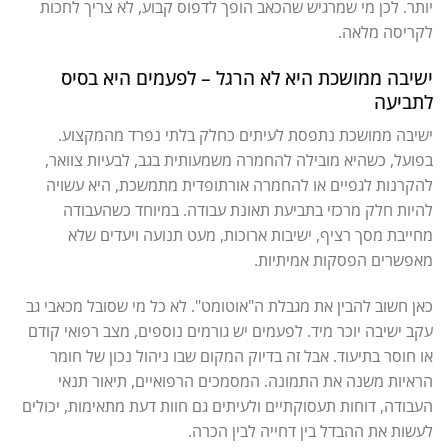
יותר. לכן מי שמרגיש שהכאב הופך לדפוס קבוע, לא צריך לחכות
לקריסה מלאה.
ישיבה ממושכת היא לא הרגל – לפעמים היא בסיס
לתביעה
ישיבה ממושכת נתפסת לעיתים כחלק בלתי נפרד מהמקצוע.
בפועל, כשהיא מובילה להחמרה משמעותית בגב, לבעיות צוואר,
להקרנות לגפיים או להחמרה אורתופדית מתמשכת, היא עשויה
להיות חלק מרכזי בתביעת תאונת עבודה. במיוחד כשהעבודה
מחייבת מסך רציף, ישיבות ארוכות, מעט תנועה ויעדים שלא
מאפשרים הפסקות אמיתיות.
כאן חשוב להבין את מגבלת ה"אוטומט". לא כל מי שסובל מכאבי גב
עקב ישיבה יוכר מיד. לפעמים יש גורמים נוספים, מצב רפואי קודם
או חוסר בתיעוד. אבל זה בדיוק המקום שבו ניהול נכון של חומר
הראיות משנה את התמונה. המסמכים הרפואיים, תיאור תנאי
העבודה, דוחות תעסוקתיים ולעיתים גם חוות דעת מתאימות, יכולים
לעשות את ההבדל בין דחייה לבין הכרה.