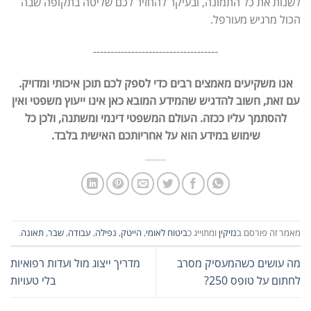
לשנות את כל התמונה, ובעיקר להחזיר לכם שליטה בתקופה שבה
הכול מרגיש מעורפל.
------------------------------------
אנו משקיעים מאמצים רבים כדי לספק לכם תוכן איכותי ומדויק.
עם זאת, חשוב להדגיש שהמידע המובא כאן אינו ייעוץ משפטי ואין
להסתמך עליו ככזה. העולם המשפטי דינמי ומשתנה, ולכן כל
שימוש במידע הוא על אחריותכם האישית בלבד.
מאמר זה פורסם ב
נזיקין
ומתוייג כ
ביטוח לאומי
,
הייטק
,
נפילה
,
עבודה
,
שבר
,
תאונה
.
מה עושים כשהמעסיק מסרב
מדריך ייצוג מול ועדות רפואיות
לחתום על טופס 250?
בלי טעויות