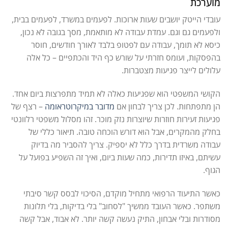
מוערכת
עובדי הייטק יושבים שעות ארוכות. לפעמים במשרד, לפעמים בבית,
ולפעמים גם וגם. עמדת עבודה לא מותאמת, מסך בגובה לא נכון,
כיסא לא תומך, עבודה עם לפטופ בלבד לאורך חודשים, חוסר
בהפסקות, ועומס חזרתי על שורש כף היד והכתפיים – כל אלה
עלולים לייצר פגיעות מצטברות.
הקושי המשפטי הוא שפגיעות כאלה לא תמיד מתפרצות ביום אחד.
הן מתפתחות. לכן צריך לבחון אם
מדובר במיקרוטראומה
– רצף של
פגיעות זעירות חוזרות שיוצרות נזק מוכר. זהו מסלול משפטי רלוונטי
בחלק מהמקרים, אבל הוא דורש הוכחה טובה. תיאור כללי של
עבודה משרדית בדרך כלל לא יספיק. צריך להסביר מה בדיוק
עשיתם, באיזו תדירות, כמה שעות ביום, ואיך זה השפיע בפועל על
הגוף.
כאשר התיעוד הרפואי מתחיל מוקדם, הסיכוי לבסס קשר סיבתי
משתפר. כאשר העובד ממשיך "לסחוב" בלי בדיקות, בלי תלונות
מסודרות ובלי אבחון, התיק נעשה קשה יותר. לא אבוד, אבל קשה