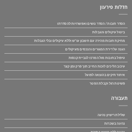
חדלות פירעון
הסדר חובות / הסדר נושים ואפשרויות להסדרתו
ביטול עיקולים והגבלות
מחיקת חובות מהירה עם חשבון עו"ש וללא עיקולים ובלי הגבלות
הגנה על דירת המגורים והנכסים מעיקולים
טיפול בחובות מול המרכז לגביית קנסות
עיכוב הליכים לזכות החייב תוך פרק זמן קצר
איחוד תיקים בהוצאה לפועל
פשיטת רגל וקבלת הפטר
תעבורה
שלילת רישיון נהיגה
נהיגה בשכרות
נהיגה ללא רישיון בתוקף