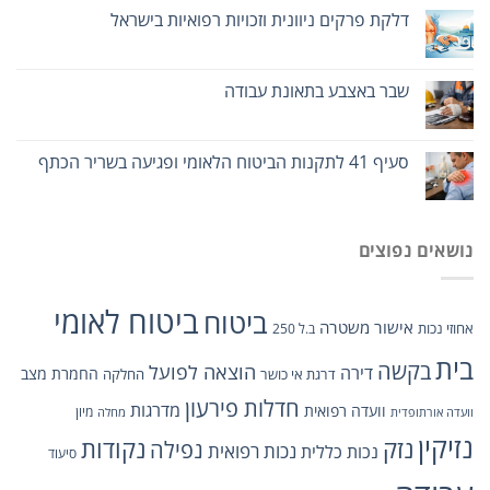
דלקת פרקים ניוונית וזכויות רפואיות בישראל
שבר באצבע בתאונת עבודה
סעיף 41 לתקנות הביטוח הלאומי ופגיעה בשריר הכתף
נושאים נפוצים
ביטוח לאומי
ביטוח
אישור משטרה
אחוזי נכות
ב.ל 250
בית
בקשה
הוצאה לפועל
דירה
החמרת מצב
דרגת אי כושר
החלקה
חדלות פירעון
מדרגות
וועדה רפואית
מיון
וועדה אורתופדית
מחלה
נזיקין
נזק
נקודות
נפילה
נכות כללית
נכות רפואית
סיעוד