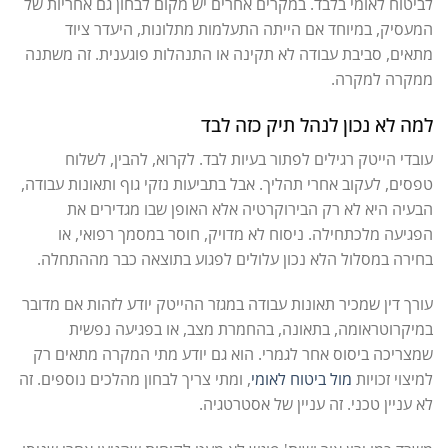
לביטוח לאומי בלבד. במקרים אחרים יש מקום לבחון גם אחריות של
המעסיק, במיוחד אם הייתה התעלמות מתלונות, היעדר ציוד
מתאים, סביבת עבודה לא תקינה או התנהלות פוגענית. זה משתנה
ממקרה למקרה.
למה לא נכון לנהל תיק כזה לבד
עובדי הייטק רגילים לפתור בעיות לבד. לקרוא, להבין, לשלוח
טפסים, לעקוב אחרי תהליך. אבל בתביעות נזקי גוף ותאונות עבודה,
הבעיה היא לא רק הבירוקרטיה אלא האופן שבו מגדירים את
הפגיעה מלכתחילה. ניסוח לא מדויק, חוסר במסמך רפואי, או
בחירה במסלול הלא נכון עלולים לפגוע בתוצאה כבר מההתחלה.
עורך דין שמכיר תאונות עבודה במגזר ההייטק יודע לזהות אם מדובר
במיקרוטראומה, בתאונה, בהחמרת מצב, או בפגיעה נפשית
שמצריכה ביסוס אחר לגמרי. הוא גם יודע מתי המקרה מתאים רק
למיצוי זכויות
מול ביטוח לאומי
, ומתי צריך לבחון מהלכים נוספים. זה
לא עניין טכני. זה עניין של אסטרטגיה.