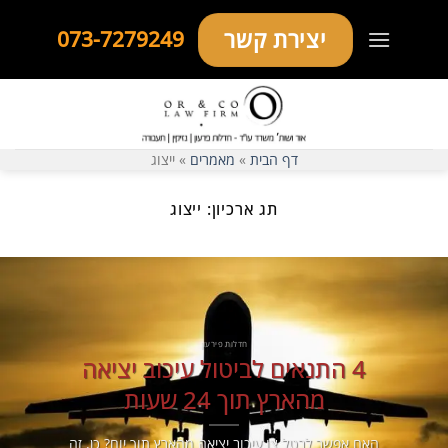
Ski
יצירת קשר
073-7279249
t
conten
דף הבית
»
מאמרים
»
ייצוג
תג ארכיון:
ייצוג
חדלות פירעון
4 התנאים לביטול עיכוב יציאה
מהארץ תוך 24 שעות
האם אפשר לבטל צו עיכוב יציאה מהארץ תוך יום? כן, זה