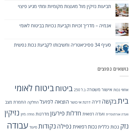
תביעות נזיקין מול מועצות מקומיות ומתי מגיע פיצוי
אנמיה – מדריך זכויות וקביעת נכויות בביטוח לאומי
סעיף 34 פסיכיאטריה וחשיבותו לקביעת נכות נפשית
נושאים נפוצים
ביטוח לאומי
ביטוח
אישור משטרה
אחוזי נכות
ב.ל 250
בית
בקשה
הוצאה לפועל
דירה
החמרת מצב
דרגת אי כושר
החלקה
נזיקין
חדלות פירעון
מדרגות
וועדה רפואית
מיון
וועדה אורתופדית
מחלה
עבודה
נזק
נקודות
נפילה
נכות כללית
נכות רפואית
סיעוד