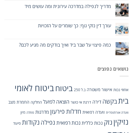
מדריך לנפילה במדרכה עירונית ומה עושים מיד
עורך דין נזקי גוף: כך שומרים על הזכויות
כמה פיצוי על שבר ביד ואיך בודקים מה מגיע לכם?
נושאים נפוצים
ביטוח לאומי
ביטוח
אישור משטרה
אחוזי נכות
ב.ל 250
בית
בקשה
הוצאה לפועל
דירה
החמרת מצב
דרגת אי כושר
החלקה
חדלות פירעון
מדרגות
וועדה רפואית
מיון
וועדה אורתופדית
מחלה
נזיקין
נזק
נקודות
נפילה
נכות רפואית
נכות כללית
סיעוד