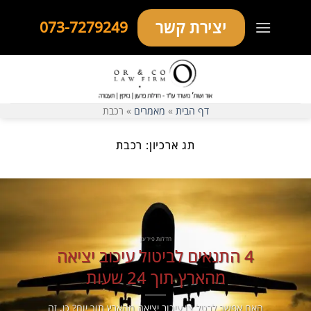
Ski
יצירת קשר
073-7279249
t
conten
דף הבית
»
מאמרים
»
רכבת
תג ארכיון:
רכבת
חדלות פירעון
4 התנאים לביטול עיכוב יציאה
מהארץ תוך 24 שעות
האם אפשר לבטל צו עיכוב יציאה מהארץ תוך יום? כן, זה