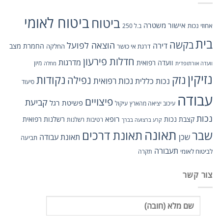
ביטוח לאומי
ביטוח
אישור משטרה
אחוזי נכות
ב.ל 250
בית
בקשה
הוצאה לפועל
דירה
החמרת מצב
דרגת אי כושר
החלקה
חדלות פירעון
מדרגות
וועדה רפואית
מיון
וועדה אורתופדית
מחלה
נזיקין
נזק
נקודות
נפילה
נכות כללית
נכות רפואית
סיעוד
עבודה
פיצויים
קביעת
פשיטת רגל
עיכוב יציאה מהארץ
עיקול
נכות
רופא
קצבת נכות
רשלנות רפואית
רטיבות
רשלנות
קרע ברצועה בברך
תאונה
תאונת דרכים
שבר
שכן
תאונת עבודה
תביעה
תעבורה
לביטוח לאומי
תקרה
צור קשר