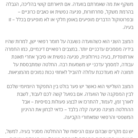
משקף את מה שאמרתם בוועדה. אם תיארתם קושי בהליכה, הגבלה
בהרמת משקל, סחרחורות, פגיעה נפשית או כאבים כרוניים –
ובפרוטוקול הדברים מופיעים באופן חלקי או לא מופיעים בכלל – זו
בעיה.
המצב השני הוא כשהוועדה נשענה על חומר רפואי ישן, למרות שהיו
בידיה מסמכים עדכניים יותר. במצבים רפואיים דינמיים, כמו החמרה
אורתופדית, בעיה נוירולוגית, פגיעה נפשית או סיבוך אחרי תאונת
עבודה, למסמך עדכני יש משמעות רבה. החלטה שמתבססת על
תמונה לא מעודכנת עלולה להוביל לאחוזי נכות נמוכים מהמציאות.
המצב השלישי הוא כאשר יש פער בולט בין התפקוד היומיומי שלכם
לבין המסקנה של הוועדה. אם בפועל קשה לכם לעבוד, לשבת
לאורך זמן, לעמוד, להתרכז או לבצע פעולות בסיסיות – אבל
ההחלטה מציגה פגיעה קלה בלבד – כדאי לבחון את ההיגיון
המשפטי והרפואי שמאחורי הקביעה.
יש גם מקרים שבהם עצם הניסוח של ההחלטה מסגיר בעיה. למשל,