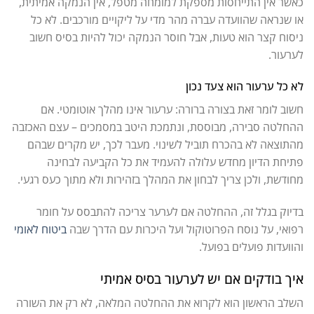
כאשר אין התייחסות מספקת למומחה מטפל, אין הנמקה אמיתית,
או שנראה שהוועדה עברה מהר מדי על ליקויים מורכבים. לא כל
ניסוח קצר הוא טעות, אבל חוסר הנמקה יכול להיות בסיס חשוב
לערעור.
לא כל ערעור הוא צעד נכון
חשוב לומר זאת בצורה ברורה: ערעור אינו מהלך אוטומטי. אם
ההחלטה סבירה, מבוססת, ונתמכת היטב במסמכים – עצם האכזבה
מהתוצאה לא בהכרח תוביל לשינוי. מעבר לכך, יש מקרים שבהם
פתיחת הדיון מחדש עלולה להעמיד את כל הקביעה לבחינה
מחודשת, ולכן צריך לבחון את המהלך בזהירות ולא מתוך כעס רגעי.
בדיוק בגלל זה, ההחלטה אם לערער צריכה להתבסס על חומר
רפואי, על נוסח הפרוטוקול ועל היכרות עם הדרך שבה
ביטוח לאומי
והוועדות פועלים בפועל.
איך בודקים אם יש לערעור בסיס אמיתי
השלב הראשון הוא לקרוא את ההחלטה המלאה, לא רק את השורה