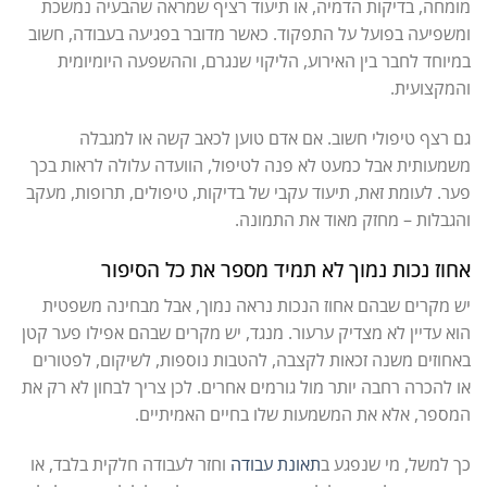
מומחה, בדיקות הדמיה, או תיעוד רציף שמראה שהבעיה נמשכת
ומשפיעה בפועל על התפקוד. כאשר מדובר בפגיעה בעבודה, חשוב
במיוחד לחבר בין האירוע, הליקוי שנגרם, וההשפעה היומיומית
והמקצועית.
גם רצף טיפולי חשוב. אם אדם טוען לכאב קשה או למגבלה
משמעותית אבל כמעט לא פנה לטיפול, הוועדה עלולה לראות בכך
פער. לעומת זאת, תיעוד עקבי של בדיקות, טיפולים, תרופות, מעקב
והגבלות – מחזק מאוד את התמונה.
אחוז נכות נמוך לא תמיד מספר את כל הסיפור
יש מקרים שבהם אחוז הנכות נראה נמוך, אבל מבחינה משפטית
הוא עדיין לא מצדיק ערעור. מנגד, יש מקרים שבהם אפילו פער קטן
באחוזים משנה זכאות לקצבה, להטבות נוספות, לשיקום, לפטורים
או להכרה רחבה יותר מול גורמים אחרים. לכן צריך לבחון לא רק את
המספר, אלא את המשמעות שלו בחיים האמיתיים.
כך למשל, מי שנפגע ב
תאונת עבודה
וחזר לעבודה חלקית בלבד, או