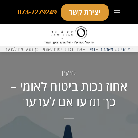
Ski
יצירת קשר
073-7279249
t
conten
דף הבית
»
מאמרים
»
נזיקין
»
אחוז נכות ביטוח לאומי – כך תדעו אם לערער
נזיקין
אחוז נכות ביטוח לאומי –
כך תדעו אם לערער