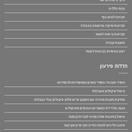
נכות כללית
תביעה לנזקי גוף
תביעות מיקרו טראומה בעבודה
תביעות ביטוח לאומי
תאונת עבודה
ייצוג בוועדות בביטוח לאומי
חדלות פירעון
הסדר חובות / הסדר נושים ואפשרויות להסדרתו
ביטול עיקולים והגבלות
מחיקת חובות מהירה עם חשבון עו"ש וללא עיקולים ובלי הגבלות
הגנה על דירת המגורים והנכסים מעיקולים
טיפול בחובות מול המרכז לגביית קנסות
עיכוב הליכים לזכות החייב תוך פרק זמן קצר