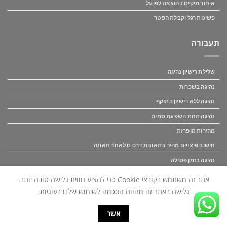
איחוד תיקים בהוצאה לפועל
פשיטת רגל וקבלת הפטר
תעבורה
שלילת רישיון נהיגה
נהיגה בשכרות
נהיגה ללא רישיון בתוקף
נהיגה תחת השפעת סמים
מהירות מופרזת
חישוב פיצויים מהיר בתאונות דרכים לאחר תאונה
נהיגה בזמן פסילה
פיצוי לנפגעי תאונות דרכים
אתר זה משתמש בקובצי Cookie כדי להציע חווית גלישה טובה יותר.
גלישה באתר זה מהווה הסכמה לשימוש שלנו בעוגיות.
כל הזכויות באתר זה שמורות לאור ושות' משרד עו"ד (C) אין להעתיק לשכפל
אשר
לצלם.