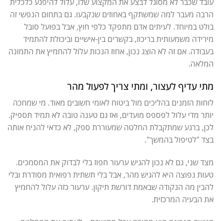
עובד שכבר לא מסוגל לבצע את המקצוע שלו, עלול להיפגע כלכלית
הרבה מעבר למה שמשתקף באחוזים שנקבעו. גם בתחום הנפשי זה
בולט במיוחד. לעיתים אדם מתפקד כלפי חוץ, אבל בפועל סובל
מירידה משמעותית בריכוז, בקשרים בין-אישיים וביכולת להתמיד
בעבודה. אם זה לא הוצג נכון, אחוז הנכות עלול להחמיץ את התמונה
המלאה.
מתי עדיף לעצור, ומתי צריך לפעול מהר
לוחות הזמנים בהליכים מול ביטוח לאומי חשובים מאוד. מי שמחכה
יותר מדי עלול לפספס מועדים, ואז גם טענה טובה לא תמיד תספיק.
לכן, ברגע שמתקבלת החלטה שמעוררת ספק, לא כדאי להניח אותה
בצד "לטיפול בהמשך".
מצד שני, גם לא נכון להגיש ערעור חפוז בלי לבדוק את המסמכים.
טעות נפוצה היא להגיש מהר, אבל בלי תשתית רפואית מסודרת ובלי
להבין מה הנקודה שבאמת דורשת תיקון. ערעור כזה עלול להחמיץ
את הבעיה המרכזית.