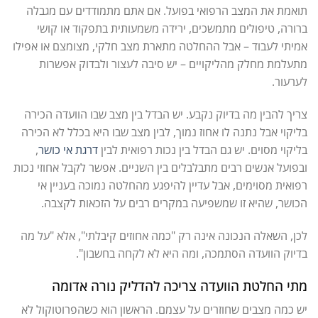
תואמת את המצב הרפואי בפועל. אם אתם מתמודדים עם מגבלה
ברורה, טיפולים מתמשכים, ירידה משמעותית בתפקוד או קושי
אמיתי לעבוד – אבל ההחלטה מתארת מצב חלקי, מצומצם או אפילו
מתעלמת מחלק מהליקויים – יש סיבה לעצור ולבדוק אפשרות
לערעור.
צריך להבין מה בדיוק נקבע. יש הבדל בין מצב שבו הוועדה הכירה
בליקוי אבל נתנה לו אחוז נמוך, לבין מצב שבו היא בכלל לא הכירה
בליקוי מסוים. יש גם הבדל בין נכות רפואית לבין
דרגת אי כושר
,
ובפועל אנשים רבים מתבלבלים בין השניים. אפשר לקבל אחוזי נכות
רפואית מסוימים, אבל עדיין להיפגע מהחלטה נמוכה בעניין אי
הכושר, שהיא זו שמשפיעה במקרים רבים על הזכאות לקצבה.
לכן, השאלה הנכונה אינה רק "כמה אחוזים קיבלתי", אלא "על מה
בדיוק הוועדה הסתמכה, ומה היא לא לקחה בחשבון".
מתי החלטת הוועדה צריכה להדליק נורה אדומה
יש כמה מצבים שחוזרים על עצמם. הראשון הוא כשהפרוטוקול לא