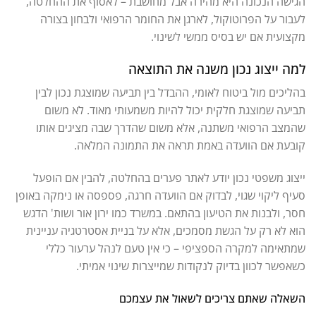
הגישה הנכונה היא מהירה אבל מחושבת – לאסוף את ההחלטה,
לעבור על הפרוטוקול, לארגן את החומר הרפואי ולבחון בצורה
מקצועית אם יש בסיס ממשי לשינוי.
למה ייצוג נכון משנה את התוצאה
בהליכים מול ביטוח לאומי, ההבדל בין תביעה שמוצגת נכון לבין
תביעה שמוצגת חלקית יכול להיות משמעותי מאוד. לא משום
שהמצב הרפואי משתנה, אלא משום שהדרך שבה מציגים אותו
קובעת אם הוועדה באמת תראה את התמונה המלאה.
ייצוג משפטי נכון יודע לאתר פערים בהחלטה, להבין אם הופעל
סעיף ליקוי שגוי, לבדוק אם הוועדה חרגה, פספסה או נימקה באופן
חסר, ולבנות את הטיעון בהתאם. במשרד כמו ירון אור ושות' הדגש
הוא לא רק על הגשת מסמכים, אלא על בניית אסטרטגיה עניינית
שמתאימה למקרה הספציפי – כי אין טעם לנהל ערעור כללי
כשאפשר לכוון בדיוק לנקודות שמייצרות שינוי אמיתי.
השאלה שאתם צריכים לשאול את עצמכם