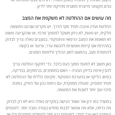
גורם מקצועי מייצרת מסגרת מדויקת יותר לדיון.
מה עושים אם ההחלטה לא משקפת את המצב
החלטת ועדה איננה תמיד סוף הדרך. יש מקרים שבהם התוצאה
חלקית, יש טעות, לא ניתן משקל למסמך מרכזי, או שהקביעה פשוט
לא תואמת את המצב הרפואי והתפקודי. במצבים כאלה צריך לבדוק
במהירות אם קיימת אפשרות להגשת ערר, ערעור או בקשה
להחמרת מצב, בהתאם לסוג ההליך וללוחות הזמנים.
כאן חשוב לא לפעול מתוך כעס בלבד. כדי לתקוף החלטה צריך
להבין איפה בדיוק הבעיה – האם במסמכים, בנימוקים, בבדיקה,
בסיווג הליקוי או בהערכת התפקוד. תקיפה כללית של ההחלטה לא
תמיד תספיק. פעולה ממוקדת, עם ניתוח נכון של התיק, נותנת
סיכוי טוב יותר לשנות את התוצאה.
במשרד כמו ירון אור ושות' הגישה במקרים כאלה היא לא רק לבדוק
מה נדחה, אלא מה אפשר לבנות מחדש בצורה טובה יותר. לפעמים
הפתרון הוא ערר מיידי. לפעמים נכון יותר להשלים מסמכים ורק אז