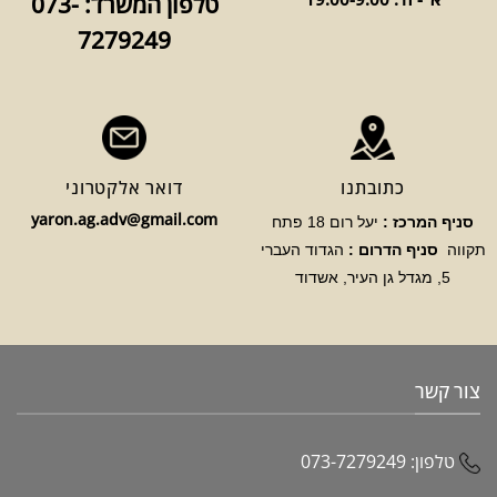
טלפון המשרד: 073-
7279249
כתובתנו
דואר אלקטרוני
yaron.ag.adv@gmail.com
סניף המרכז :
יעל רום 18 פתח
תקווה
סניף הדרום :
הגדוד העברי
5, מגדל גן העיר, אשדוד
צור קשר
טלפון:
073-7279249