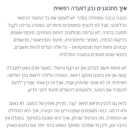
איך
מתכוננים נכון לוועדה רפואית
הכנה נכונה מתחילה בסדר. יש לאסוף את כל החומר הרפואי
הרלוונטי, אבל לא להציף במסמכים מיותרים. הוועדה צריכה לקבל
תמונה ברורה, לא ערימה מבולגנת. דוחות מומחים, סיכומי אשפוז,
בדיקות הדמיה, מסמכי פיזיותרפיה, תיעוד פסיכיאטרי, מרשמים
קבועים וחוות דעת תעסוקתיות – כל אלה יכולים להיות חשובים,
בתנאי שהם תומכים בטענה המרכזית.
לא פחות חשוב לבדוק אם יש רצף טיפולי. כאשר אדם טוען למגבלה
קשה אך אין כמעט מעקב רפואי, הוועדה עלולה לראות בכך חולשה
ראייתית. זה לא אומר שהתיק אבוד, אבל זה כן אומר שצריך לדעת
להסביר את הפער, ולפעמים להשלים תיעוד לפני הדיון.
כדאי גם להכין מראש תיאור קצר, מדויק ואמין של המצב. לא נאום
ולא דרמה. כמה משפטים שמבהירים מה הבעיה, איך היא התחילה
או הוחמרה, מה הטיפול שניתן, ואיך היא פוגעת בתפקוד. בוועדה אין
הרבה זמן, ולכן מי שמדבר ממוקד נשמע ברור יותר וגם נתפס כאמין