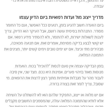
על ההמשך, ולכן ראייה משפטית רחבה איננה מותרות אלא כלי
עבודה.
מדריך ייצוג מול ועדות רפואיות ביום הדיון עצמו
ביום הוועדה חשוב להגיע בזמן, רגועים ככל האפשר, ועם כל החומר
מסודר. התנהלות בסיסית עושה רושם, אבל העיקר הוא הדיוק. צריך
לענות לשאלות ישירות, לא להתפזר, ולא להסתיר מידע רפואי. אם
יש קושי לבצע בדיקה מסוימת, אומרים זאת. אם תנועה מכאיבה,
מבהירים מתי וכיצד. אם יש ימים טובים וימים קשים יותר, מציגים את
התמונה המלאה.
בזמן הבדיקה עצמה אין טעם לנסות "להוכיח" בכוח. הוועדות
מנוסות מאוד בזיהוי פערים. אמינות היא נכס. מצד שני, אין סיבה
לעבור מהר על מגבלות אמיתיות מתוך רצון לרצות את הרופאים. מי
שסובל, צריך לומר זאת בצורה ברורה.
אם יש מלווה או ייצוג, התפקיד שלהם הוא לא להשתלט על השיחה
אלא לוודא שהתמונה המלאה עולה, שהמסמכים החשובים מקבלים
מקום, ושההליך מתנהל באופן מסודר. לעיתים עצם הנוכחות של