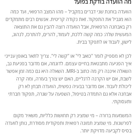
מה הוועדה בודקת בפועל
הוועדה בוחנת שני דברים במקביל – מהו המצב הרפואי, ועד כמה
הוא מגביל את התפקוד. זאת נקודה קריטית. אנשים רבים מתמקדים
רק באבחנה הרפואית, אבל הוועדה רוצה להבין גם את התוצאה
המעשית שלה: כמה קשה ללכת, לעמוד, להרים, להתרכז, לנהוג,
לישון, לעבוד או לתפקד בבית.
לכן לא מספיק לומר "כואב לי" או "קשה לי". צריך לתאר באופן ענייני
איך הפגיעה מתבטאת בחיים עצמם. לדוגמה, אם מדובר בפגיעת גב,
השאלה איננה רק מה כתוב ב-MRI. השאלה היא גם כמה זמן אפשר
לשבת, אם יש הקרנה לרגליים, האם יש צורך בעזרה, ומה קרה
ליכולת לעבוד. אם מדובר בבעיה נפשית, הוועדה תבחן לא רק
אבחנה אלא גם התמדה בטיפול, השפעה על שגרה, תפקוד חברתי
ותעסוקתי.
המשמעות ברורה – מי שמציג רק תחושות כלליות, משאיר מקום
לפרשנות. מי שמציג תמונה רפואית ותפקודית מסודרת, נותן לוועדה
בסיס לקביעה מדויקת יותר.