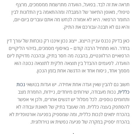
תראה את זה לבד. בפועל, הוועדה מתרשמת ממסמכים, מרצף
טיפולי, מאופן התיאור של המגבלה ומההתאמה בין התלונות לבין
החומר הרפואי. היא לא אמורה לנחש מה אתם עוברים ביום-יום,
והיא גם לא תבנה עבורכם את התיק.
כאן בדיוק נכנס עניין הייצוג. ייצוג נכון איננו רק נוכחות של עורך דין
בחדר. הוא מתחיל הרבה קודם – באיסוף מסמכים, בזיהוי הליקויים
הרפואיים הרלוונטיים, בהבנה מה חסר בתיק, ובהכנה מדויקת ליום
הוועדה. לפעמים ההבדל בין תוצאה חלקית לתוצאה נכונה הוא
מסמך אחד, ניסוח אחד או הדגשה אחת בזמן הנכון.
חשוב גם להבין שאין ועדה אחת אחידה. יש ועדות בנושאי
נכות
כללית
, נכות מעבודה, שירותים מיוחדים, ניידות, החמרת מצב
ותחומים נוספים. לכל מסלול יש דגשים אחרים, ולכן אי אפשר
להסתפק בעצה כללית. מה שעובד בתיק של תאונת עבודה לא
בהכרח יתאים לנכות כללית, ומה שמספיק בפגיעה אורטופדית לא
בהכרח יספיק במקרה של פגיעה נפשית או נוירולוגית.