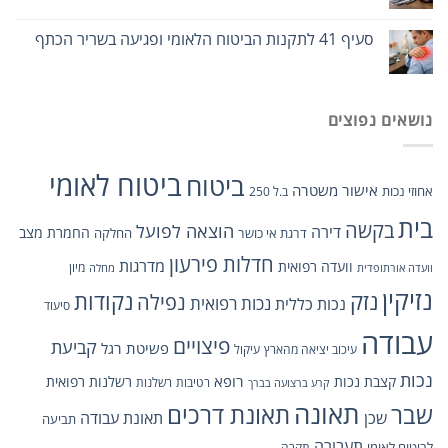
סעיף 41 לתקנות הביטוח הלאומי ופגיעה בשריר הכתף
נושאים נפוצים
ביטוח לאומי
ביטוח
אישור משטרה
אחוזי נכות
ב.ל 250
בית
בקשה
הוצאה לפועל
דירה
החמרת מצב
דרגת אי כושר
החלקה
חדלות פירעון
מדרגות
וועדה רפואית
מיון
וועדה אורתופדית
מחלה
נזיקין
נזק
נקודות
נפילה
נכות כללית
נכות רפואית
סיעוד
עבודה
פיצויים
קביעת
פשיטת רגל
עיכוב יציאה מהארץ
עיקול
נכות
רופא
קצבת נכות
רשלנות רפואית
רטיבות
רשלנות
קרע ברצועה בברך
תאונה
תאונת דרכים
שבר
שכן
תאונת עבודה
תביעה
תעבורה
לביטוח לאומי
תקרה