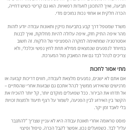
תביעה, ואיך להתכונן לוועדות רפואיות. הוא גם קריטי כשיש דחייה,
הכרה חלקית או אחוזי נכות נמוכים מדי.
משרד שמטפל דרך קבע בתביעות נזיקין ותאונות עבודה יודע לזהות
מהר איפה התיק חזק, איפה עלולה להיות מחלוקת, ואיך לבנות
אסטרטגיה שמתאימה למקרה הספציפי של הלקוח. זה חשוב
במיוחד לנפגעים שנמצאים ממילא תחת לחץ נפשי וכלכלי, ולא
צריכים לנהל לבד גם את המאבק מול המערכת.
מתי אסור לחכות
אם אתם לא ישנים, נמנעים מלצאת לעבודה, חווים דריכות קבועה או
מרגישים שהאירוע ממשיך לנהל אתכם גם שבועות אחרי שהסתיים –
אל תדחו את הבירור. ככל שפועלים מוקדם יותר, קל יותר להוכיח את
הקשר בין האירוע לבין הפגיעה, לשמור על רצף תיעוד ולמצות זכויות
בלי לאבד זמן יקר.
פוסט טראומה אחרי תאונת עבודה היא לא עניין שצריך "להתגבר
עליו" לבד. כשפועלים נכון, אפשר לקבל הכרה, טיפול ופיצוי