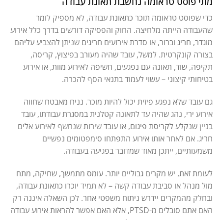
מתי פוסט טראומה נחשבת תאונת עבודה
כדי שפוסט טראומה תוכר כתאונת עבודה, לא מספיק לומר
שהעבודה הייתה מלחיצה. החוק והפסיקה דורשים בדרך כלל אירוע
מוגדר, חריג וברור, או סדרת אירועים חריגים שניתן להצביע עליהם
בצורה קונקרטית. למשל, עובד שהיה מעורב בפיצוץ, קריסה,
תקיפה, שוד, תאונה עם נפגעים, חשיפה לאירוע מוות, או אירוע
בטיחותי קיצוני – עשוי לעמוד בתנאי הסף להכרה.
גם עובד שלא נפגע פיזית יכול להיות מוכר. נניח מאבטח שחווה
אירוע ירי, נהג שהיה עד לתאונה קטלנית במסגרת עבודתו, עובד
בניין שנקלע לקריסת פיגום, או עובד שירות שנחשף לאירוע אלים
חריג. אם לאחר אותו אירוע התפתחו סימפטומים נפשיים
משמעותיים, ייתכן מאוד שמדובר בפגיעה בעבודה.
לעומת זאת, יש מקרים גבוליים יותר. עומס מתמשך, שחיקה, מתח
מול מנהל או סביבת עבודה קשה – לא תמיד יוכרו כתאונת עבודה,
ובחלק מהמקרים יידרש ניתוח משפטי אחר. לכן השאלה איננה רק
האם אתם סובלים מ-PTSD, אלא האם אפשר להראות אירוע עבודה