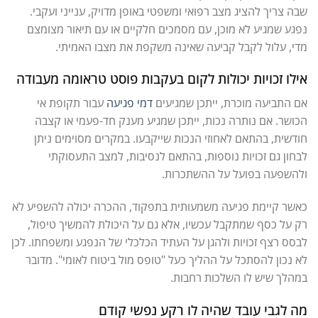
שבה צריך להציג מצב רפואי ומשפטי באופן מדויק, ענייני ועקבי.
נפגע שמגיע לא מוכן, עם מסמכים חלקיים או עם תיאור מצומצם
מדי, עלול לקבל קביעה שאינה משקפת את מצבו האמיתי.
אילו זכויות יכולות לקום בעקבות פוסט טראומה מעבודה
אם התביעה מוכרת, ייתכן שמגיעים
דמי פגיעה
עבור תקופת אי
הכושר. אם נותרה נכות, ייתכן שמגיע מענק חד-פעמי או קצבה
חודשית, בהתאם לאחוזי הנכות שייקבעו. במקרים מסוימים ניתן
לבחון גם זכויות נוספות, בהתאם לנסיבות, למצב התעסוקתי
ולהשפעה בפועל על ההשתכרות.
כאשר קיימת פגיעה משמעותית בתפקוד, ההכרה יכולה להשפיע לא
רק על כסף שמתקבל עכשיו, אלא גם על היכולת להמשיך טיפול,
לבסס רצף זכויות ולהגן על העתיד הכלכלי של הנפגע ומשפחתו. לכן
לא נכון להסתכל על ההליך כעל "טופס מול ביטוח לאומי". מדובר
במהלך שיש לו השלכות רחבות.
מה לגבי עובד שהיה לו רקע נפשי קודם