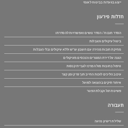
ייצוג בוועדות בביטוח לאומי
חדלות פירעון
הסדר חובות / הסדר נושים ואפשרויות להסדרתו
ביטול עיקולים והגבלות
מחיקת חובות מהירה עם חשבון עו"ש וללא עיקולים ובלי הגבלות
הגנה על דירת המגורים והנכסים מעיקולים
טיפול בחובות מול המרכז לגביית קנסות
עיכוב הליכים לזכות החייב תוך פרק זמן קצר
איחוד תיקים בהוצאה לפועל
פשיטת רגל וקבלת הפטר
תעבורה
שלילת רישיון נהיגה