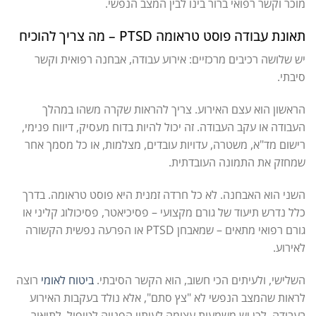
מוכר וקשר רפואי ברור בינו לבין המצב הנפשי.
תאונת עבודה פוסט טראומה PTSD – מה צריך להוכיח
יש שלושה רכיבים מרכזיים: אירוע עבודה, אבחנה רפואית וקשר
סיבתי.
הראשון הוא עצם האירוע. צריך להראות שקרה משהו במהלך
העבודה או עקב העבודה. זה יכול להיות בדוח מעסיק, דיווח פנימי,
רישום מד"א, משטרה, עדויות עובדים, מצלמות, או כל מסמך אחר
שמחזק את התמונה העובדתית.
השני הוא האבחנה. לא כל חרדה זמנית היא פוסט טראומה. בדרך
כלל נדרש תיעוד של גורם מקצועי – פסיכיאטר, פסיכולוג קליני או
גורם רפואי מתאים – שמאבחן PTSD או הפרעה נפשית הקשורה
לאירוע.
השלישי, ולעיתים הכי חשוב, הוא הקשר הסיבתי.
ביטוח לאומי
רוצה
לראות שהמצב הנפשי לא "צץ סתם", אלא נולד בעקבות האירוע
בעבודה. לכן יש משמעות עצומה לעיתוי הפנייה לטיפול, לתיאור