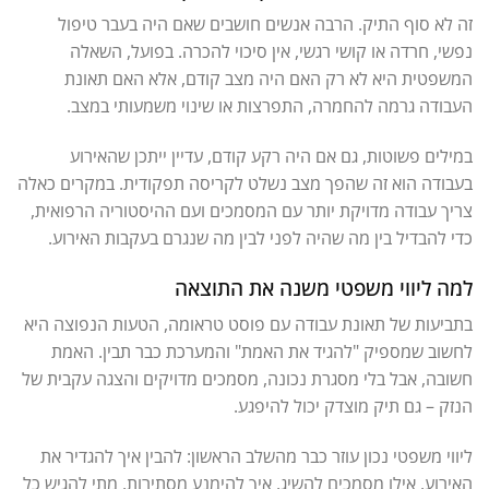
זה לא סוף התיק. הרבה אנשים חושבים שאם היה בעבר טיפול
נפשי, חרדה או קושי רגשי, אין סיכוי להכרה. בפועל, השאלה
המשפטית היא לא רק האם היה מצב קודם, אלא האם תאונת
העבודה גרמה להחמרה, התפרצות או שינוי משמעותי במצב.
במילים פשוטות, גם אם היה רקע קודם, עדיין ייתכן שהאירוע
בעבודה הוא זה שהפך מצב נשלט לקריסה תפקודית. במקרים כאלה
צריך עבודה מדויקת יותר עם המסמכים ועם ההיסטוריה הרפואית,
כדי להבדיל בין מה שהיה לפני לבין מה שנגרם בעקבות האירוע.
למה ליווי משפטי משנה את התוצאה
בתביעות של תאונת עבודה עם פוסט טראומה, הטעות הנפוצה היא
לחשוב שמספיק "להגיד את האמת" והמערכת כבר תבין. האמת
חשובה, אבל בלי מסגרת נכונה, מסמכים מדויקים והצגה עקבית של
הנזק – גם תיק מוצדק יכול להיפגע.
ליווי משפטי נכון עוזר כבר מהשלב הראשון: להבין איך להגדיר את
האירוע, אילו מסמכים להשיג, איך להימנע מסתירות, מתי להגיש כל