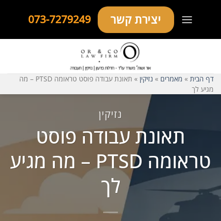
Ski
יצירת קשר
073-7279249
t
conten
דף הבית
»
מאמרים
»
נזיקין
»
תאונת עבודה פוסט טראומה PTSD – מה
מגיע לך
נזיקין
תאונת עבודה פוסט
טראומה PTSD – מה מגיע
לך