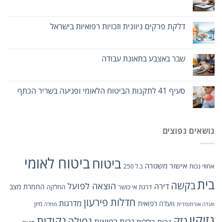
דלקת פרקים ניוונית וזכויות רפואיות בישראל
שבר באצבע בתאונת עבודה
סעיף 41 לתקנות הביטוח הלאומי ופגיעה בשריר הכתף
נושאים נפוצים
ביטוח לאומי
ביטוח
אישור משטרה
אחוזי נכות
ב.ל 250
בית
בקשה
הוצאה לפועל
דירה
החמרת מצב
דרגת אי כושר
החלקה
חדלות פירעון
מדרגות
וועדה רפואית
מיון
וועדה אורתופדית
מחלה
נזיקין
נזק
נקודות
נפילה
נכות כללית
נכות רפואית