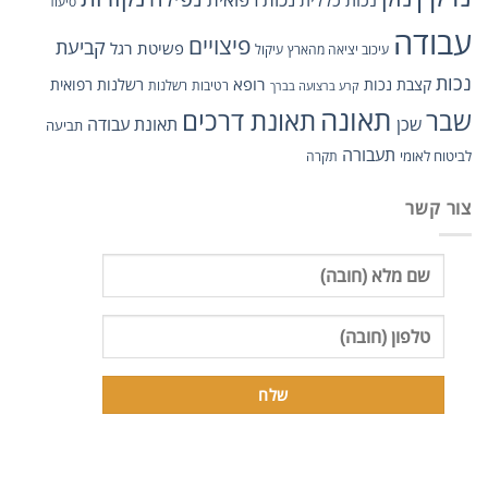
סיעוד
עבודה
פיצויים
קביעת
פשיטת רגל
עיכוב יציאה מהארץ
עיקול
נכות
רופא
קצבת נכות
רשלנות רפואית
רטיבות
רשלנות
קרע ברצועה בברך
תאונה
תאונת דרכים
שבר
שכן
תאונת עבודה
תביעה
תעבורה
לביטוח לאומי
תקרה
צור קשר