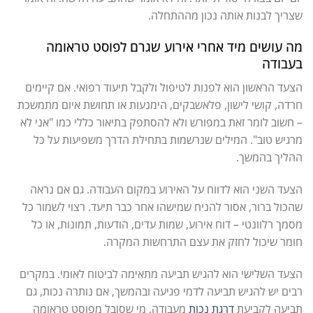
שצריך לבנות אותה נכון מההתחלה.
מה עושים מיד אחרי אירוע שגרם לפוסט טראומה
בעבודה
הצעד הראשון הוא לפנות לטיפול ולקבל תיעוד רפואי. אם קיימים
חרדה, קושי לישון, פלאשבקים, הימנעות או תחושת איום מתמשכת
– חשוב לומר זאת במפורש ולא להסתפק בתיאור כללי כמו "אני לא
מרגיש טוב". המילים שנרשמות בתחילת הדרך משפיעות על כל
ההליך בהמשך.
הצעד השני הוא לדווח על האירוע במקום העבודה. גם אם נראה
שהכול ברור, אסור להניח שמישהו אחר כבר תיעד. רצוי לשמור כל
מסמך רלוונטי – דוח אירוע, שמות עדים, הודעות, תמונות, או כל
חומר שיכול לחזק את עצם התרחשות המקרה.
הצעד השלישי הוא להגיש תביעה מתאימה לביטוח לאומי. במקרים
רבים יש להגיש תביעה לדמי פגיעה ובהמשך, אם נותרה נכות, גם
תביעה לקביעת
דרגת נכות
מעבודה. מי שסובל מפוסט טראומה