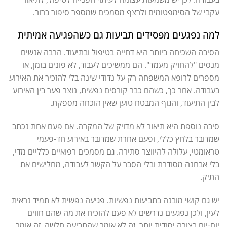
עקבי של הסימפטומים ולרצף מסמכים שמספר סיפור ברור.
למה נפגעים מפסידים תביעות גם כשהפגיעה אמיתית
הסיבה השכיחה ביותר היא דחייה בטיפול ובתיעוד. הרבה אנשים
מנסים "להחזיק מעמד". הם ממשיכים לעבוד, לא פונים בזמן, או
מספרים לרופא המשפחה רק על נדודי שינה בלי להזכיר את האירוע
בעבודה. אחר כך, כשהם כבר קורסים נפשית, נוצר פער בין האירוע
לבין התיעוד, והגוף המבטח טוען שאין הוכחה מספקת.
סיבה נוספת היא תיאור לא מדויק של המקרה. אם פעם אחת נכתב
שמדובר בלחץ כללי, ופעם אחרת שמדובר באירוע חד-פעמי
טראומטי, עלולה להיווצר סתירה. גם מסמכים רפואיים כלליים מדי,
בלי אבחנה מסודרת ובלי הסבר על הקשר לעבודה, מחלישים את
התיק.
יש גם קושי מובנה בתביעות נפשיות. פגיעה נפשית לא תמיד נראית
לעין, ולכן נפגעים נדרשים לא פעם להוכיח את מה שהם חווים
יום-יום בצורה יסודית יותר. זה לא אומר שהתביעה חלשה. זה אומר