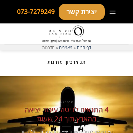
Ski
יצירת קשר
073-7279249
t
conten
דף הבית
»
מאמרים
»
מדרגות
תג ארכיון:
מדרגות
חדלות פירעון
4 התנאים לביטול עיכוב יציאה
מהארץ תוך 24 שעות
האם אפשר לבטל צו עיכוב יציאה מהארץ תוך יום? כן, זה