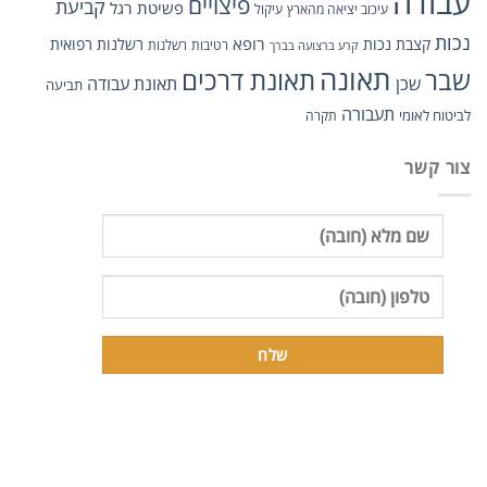
עבודה
פיצויים
קביעת
פשיטת רגל
עיכוב יציאה מהארץ
עיקול
נכות
רופא
קצבת נכות
רשלנות רפואית
רטיבות
רשלנות
קרע ברצועה בברך
תאונה
תאונת דרכים
שבר
שכן
תאונת עבודה
תביעה
תעבורה
לביטוח לאומי
תקרה
צור קשר