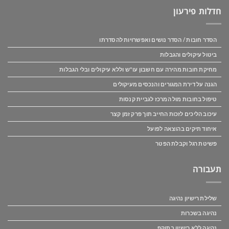
חדלות פירעון
הסדר חובות / הסדר נושים ואפשרויות להסדרתו
ביטול עיקולים והגבלות
מחיקת חובות מהירה עם חשבון עו"ש וללא עיקולים ובלי הגבלות
הגנה על דירת המגורים והנכסים מעיקולים
טיפול בחובות מול המרכז לגביית קנסות
עיכוב הליכים לזכות החייב תוך פרק זמן קצר
איחוד תיקים בהוצאה לפועל
פשיטת רגל וקבלת הפטר
תעבורה
שלילת רישיון נהיגה
נהיגה בשכרות
נהיגה ללא רישיון בתוקף