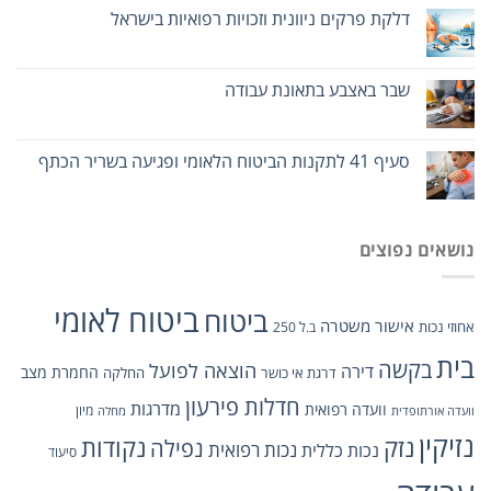
דלקת פרקים ניוונית וזכויות רפואיות בישראל
שבר באצבע בתאונת עבודה
סעיף 41 לתקנות הביטוח הלאומי ופגיעה בשריר הכתף
נושאים נפוצים
ביטוח לאומי
ביטוח
אישור משטרה
אחוזי נכות
ב.ל 250
בית
בקשה
הוצאה לפועל
דירה
החמרת מצב
דרגת אי כושר
החלקה
חדלות פירעון
מדרגות
וועדה רפואית
מיון
וועדה אורתופדית
מחלה
נזיקין
נזק
נקודות
נפילה
נכות כללית
נכות רפואית
סיעוד